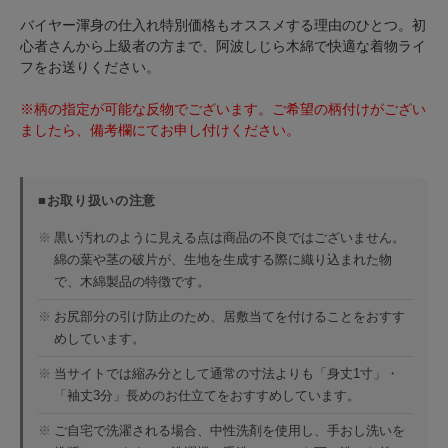
バイヤー渾身の仕入れ特別価格もオススメする理由のひとつ。初
心者さんから上級者の方まで、阿波しじら木綿で快適な着物ライ
フをお送りください。
※柄の指定が可能な反物でございます。ご希望の柄付けがござい
ましたら、備考欄にてお申し付けください。
■お取り扱いの注意
※
黒い汚れのように見える点は商品の不良ではございません。
綿の葉や茎の破片が、生地を生成する際に織り込まれた物
で、木綿製品の特徴です。
※
お尻部分の引け防止のため、居敷当てを付けることをおすす
めしています。
※
当サイトでは縮み分として通常の寸法よりも「身丈1寸」・
「袖丈3分」長めのお仕立てをおすすめしています。
※
ご自宅で洗濯される場合、中性洗剤を使用し、手おし洗いを