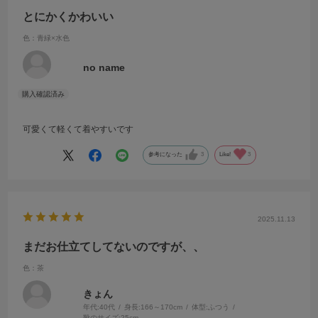
とにかくかわいい
色：青緑×水色
no name
可愛くて軽くて着やすいです
参考になった
3
Like!
3
2025.11.13
まだお仕立てしてないのですが、、
色：茶
きょん
年代:
40代
身長:
166～170cm
体型:
ふつう
靴のサイズ:
25cm