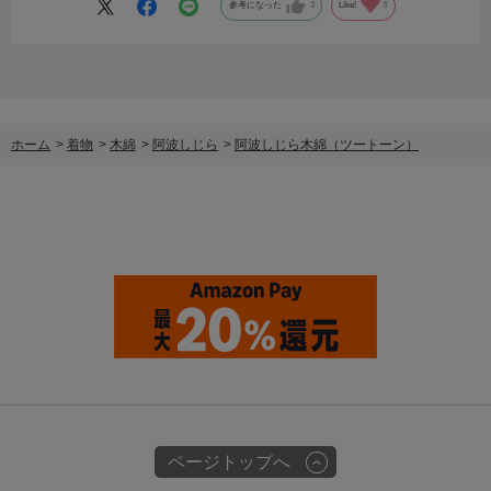
帯と紺色草履のコーディネートです！
参考になった
3
Like!
3
Q：「阿波しじら木綿（ツートーン）紺」を選んだ理由は何ですか？
A：夏に着られる、浴衣ではない着物がほしかったからです
Q：コーディネートのポイントはありますか？
A：相対仕立てにしたところ！
ホーム
>
着物
>
木綿
>
阿波しじら
>
阿波しじら木綿（ツートーン）
相対仕立て、他のスタッフさん達からも絶賛の声が上がっておりまし
た♪
ご協力ありがとうございました！
ページトップへ