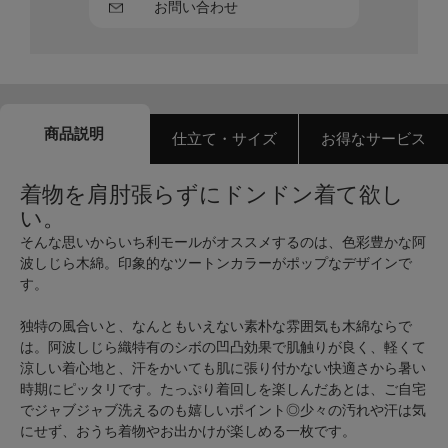
お問い合わせ
商品説明
仕立て・サイズ
お得なサービス
着物を肩肘張らずにドンドン着て欲し
い。
そんな思いからいち利モールがオススメするのは、色彩豊かな阿
波しじら木綿。印象的なツートンカラーがポップなデザインで
す。
独特の風合いと、なんともいえない素朴な雰囲気も木綿ならで
は。阿波しじら織特有のシボの凹凸効果で肌触りが良く、軽くて
涼しい着心地と、汗をかいても肌に張り付かない快適さから暑い
時期にピッタリです。たっぷり着回しを楽しんだあとは、ご自宅
でジャブジャブ洗えるのも嬉しいポイント◎少々の汚れや汗は気
にせず、おうち着物やお出かけが楽しめる一枚です。