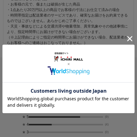
・お客様の元で、傷または破損が生じた商品
・1点あたり20万円以上の商品でお客様の寸法にお仕立て済みの場合
・時間帯指定は配送業者のサービスであり、確実なお届けをお約束できる
ものではございません。あらかじめご了承ください。
・天災・事故などによる交通渋滞や物量増加、異常気象やその他諸事情に
より、指定時間帯にお届けができない場合がございます。
（※上記理由によりご指定の時間帯にお届けができない場合、配送業者か
らお客様へのご連絡はおこなっておりません。）
レビュー
4.7
13
レビュー件数：
件
★
5
(9)
★
4
(4)
★
3
(0)