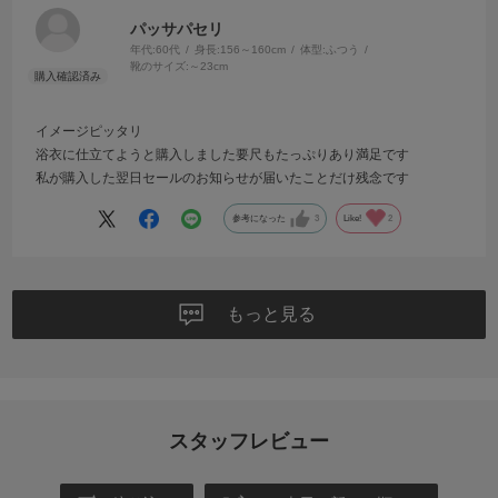
パッサパセリ
年代:
60代
身長:
156～160cm
体型:
ふつう
靴のサイズ:
～23cm
イメージピッタリ
浴衣に仕立てようと購入しました要尺もたっぷりあり満足です
私が購入した翌日セールのお知らせが届いたことだけ残念です
参考になった
3
Like!
2
もっと見る
スタッフレビュー