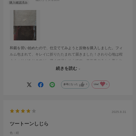
和裁を習い始めたので、仕立ててみようと反物を購入しました。フィ
ルム包まれて、キレイに折りたたまれて届きました！さわり心地は程
よくハリがありますが、薄くて涼しそうです。来年春ごろから着られ
るように頑張ってお仕立てしたいと思います。どんな仕立て方にしよ
続きを読む
うか、楽しみです。
参考になった
4
Like!
4
2025.8.31
ツートーンしじら
色：紺