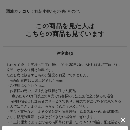
関連カテゴリ：
和装小物
/
その他
/
その他
この商品を見た人は
こちらの商品も見ています
注意事項
お仕立て後、お客様の手元に届いてから30日以内であれば返品可能です。
返品にかかる送料は無料です。
ただし次に該当するものは返品をお受けできません。
・商品到着後31日以上経過した商品
・ご使用になられた商品
・お客様の元で、傷または破損が生じた商品
・1点あたり20万円以上の商品でお客様の寸法にお仕立て済みの場合
・時間帯指定は配送業者のサービスであり、確実なお届けをお約束できる
ものではございません。あらかじめご了承ください。
・天災・事故などによる交通渋滞や物量増加、異常気象やその他諸事情に
より、指定時間帯にお届けができない場合がございます。
（※上記理由によりご指定の時間帯にお届けができない場合、配送業者か
らお客様へのご連絡はおこなっておりません。）