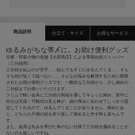
商品説明
仕立て・サイズ
お得なサービス
ゆるみがちな帯〆に。お助け便利グッズ
京都・和装小物の老舗【大原商店】による帯留め紐ストッパー
（三分紐用）。
三分紐を結ぶのが苦手…、結んでもすぐにゆるんでくる…、そも
そも紐が短くて結べない…。そんなお悩みを解消するために開発
されたお助け便利グッズです。一般的な三分紐から、少し細めの
二分紐までお使いいただけます。
スリムで軽い金具に三分紐の両端を通してキュッと締め、背中に
回せば完成！可動式の支え棒が、紐の厚みに合わせてしっかり固
定してくれるので、ゆるんでくることがありません。締めたあ
と、どちらか片側の紐を折り返して留めると外す時も楽ちんで
す。
また、金具は丸みを帯びた角のない仕様で三分紐を傷めることが
ないのも嬉しいですね。