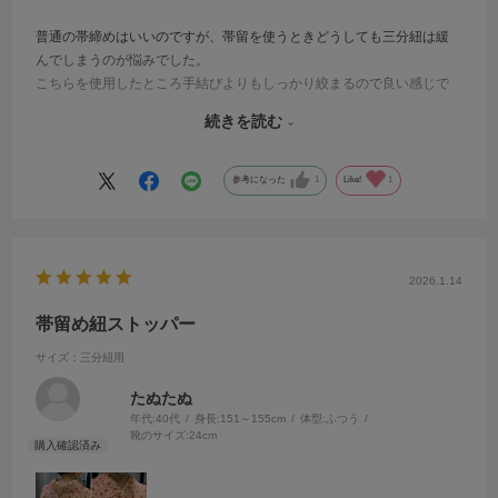
普通の帯締めはいいのですが、帯留を使うときどうしても三分紐は緩
んでしまうのが悩みでした。
こちらを使用したところ手結びよりもしっかり絞まるので良い感じで
す。
続きを読む
説明書きに「このように片方だけ通せば…」と写真付きで載っていま
したが、写真が薄すぎてイマイチ分からないのが残念でした。
参考になった
1
Like!
1
2026.1.14
帯留め紐ストッパー
サイズ：三分紐用
たぬたぬ
年代:
40代
身長:
151～155cm
体型:
ふつう
靴のサイズ:
24cm