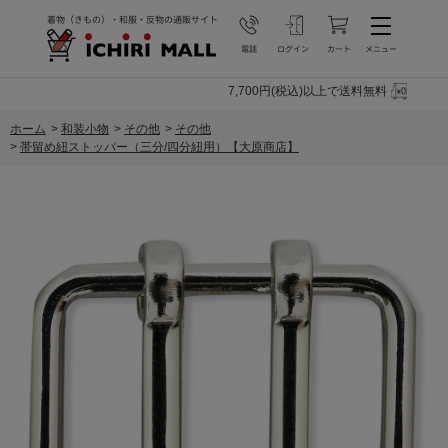
7,700円(税込)以上で送料無料
ホーム
>
和装小物
>
その他
>
その他
>
帯留め紐ストッパー（三分/四分紐用）【大原商店】