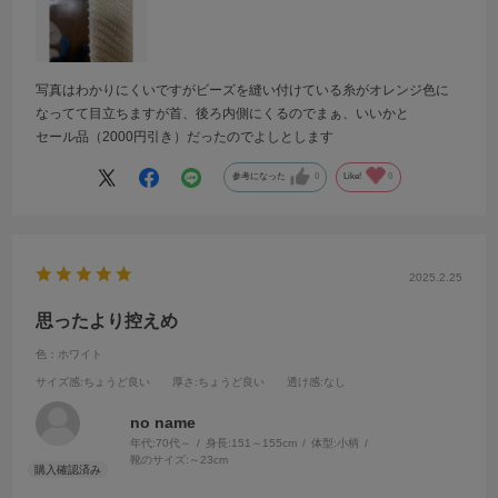
写真はわかりにくいですがビーズを縫い付けている糸がオレンジ色に
なってて目立ちますが首、後ろ内側にくるのでまぁ、いいかと
セール品（2000円引き）だったのでよしとします
参考になった
0
Like!
0
2025.2.25
思ったより控えめ
色：ホワイト
サイズ感
:ちょうど良い
厚さ
:ちょうど良い
透け感
:なし
no name
年代:
70代～
身長:
151～155cm
体型:
小柄
靴のサイズ:
～23cm