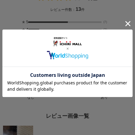
13
レビュー件数：
件
★
5
(7)
★
4
(2)
★
3
(2)
★
2
(2)
★
1
(0)
サイズ感
小さめ
大きめ
厚さ
薄い
厚い
透け感
なし
あり
レビュー画像一覧