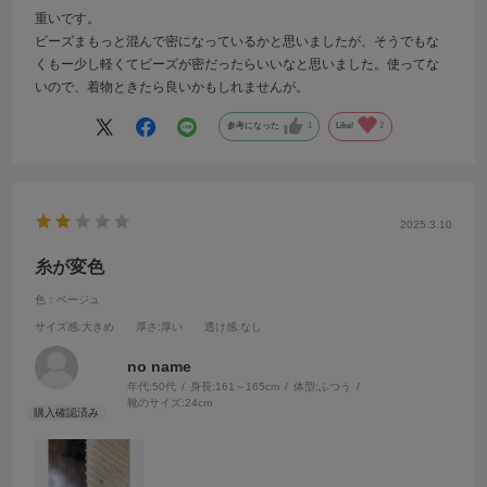
重いです。
ビーズまもっと混んで密になっているかと思いましたが、そうでもな
くもー少し軽くてビーズが密だったらいいなと思いました。使ってな
いので、着物ときたら良いかもしれませんが。
参考になった
1
Like!
2
2025.3.10
糸が変色
色：ベージュ
サイズ感
:大きめ
厚さ
:厚い
透け感
:なし
no name
年代:
50代
身長:
161～165cm
体型:
ふつう
靴のサイズ:
24cm