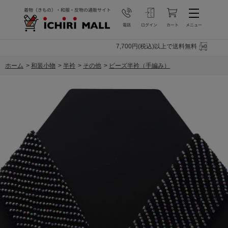
7,700円(税込)以上で送料無料
ホーム
>
和装小物
>
半衿
>
その他
>
ビーズ半衿（手編み）