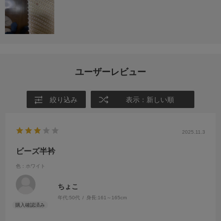
ユーザーレビュー
絞り込み
表示：新しい順
2025.11.3
ビーズ半衿
色：ホワイト
ちょこ
年代:
50代
身長:
161～165cm