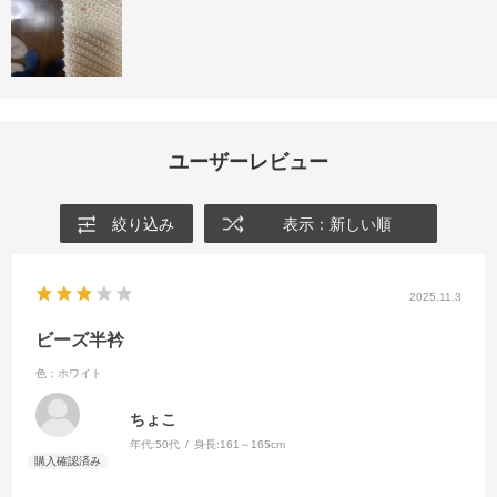
ユーザーレビュー
絞り込み
表示：新しい順
2025.11.3
ビーズ半衿
色：ホワイト
ちょこ
年代:
50代
身長:
161～165cm