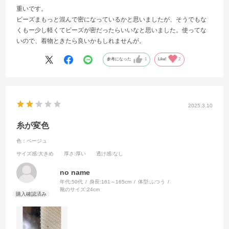
重いです。
ビーズまもっと混んで密になっているかと思いましたが、そうでもな
くもー少し軽くてビーズが密だったらいいなと思いました。使ってな
いので、着物ときたら良いかもしれませんが。
参考になった
1
Like!
2
2025.3.10
糸が変色
色：ベージュ
サイズ感
:大きめ
厚さ
:厚い
透け感
:なし
no name
年代:
50代
身長:
161～165cm
体型:
ふつう
靴のサイズ:
24cm