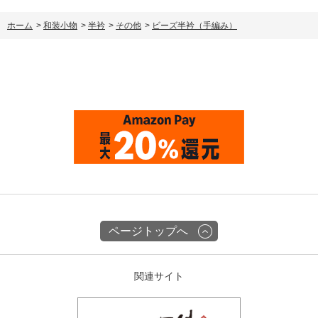
ホーム
>
和装小物
>
半衿
>
その他
>
ビーズ半衿（手編み）
ページトップへ
関連サイト