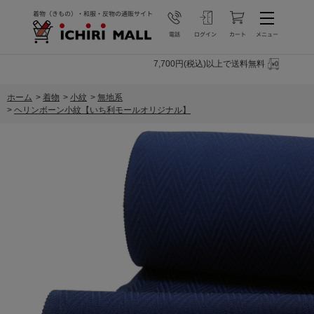
7,700円(税込)以上で送料無料
ホーム
>
着物
>
小紋
>
無地系
>
ヘリンボーン小紋【いち利モールオリジナル】