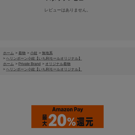
レビューはありません。
ホーム
>
着物
>
小紋
>
無地系
>
ヘリンボーン小紋【いち利モールオリジナル】
ホーム
>
Private Brand
>
オリジナル着物
>
ヘリンボーン小紋【いち利モールオリジナル】