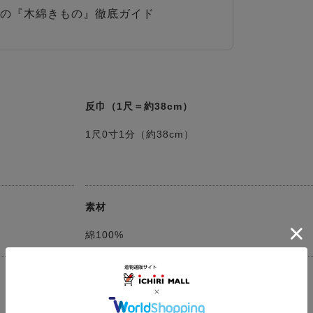
の『木綿きもの』徹底ガイド
反巾（1尺＝約38cm）
1尺0寸1分（約38cm）
素材
綿100%
発送予定
決済確認日より３～５営業日以内に発送