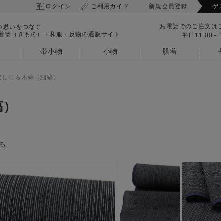
ログイン
ご利用ガイド
新規会員登録
ゲ
お電話でのご注文は
の思いをつなぐ
 着物（きもの）・和服・反物の通販サイト
平日11:00～1
帯小物
小物
肌着
波しじら木綿（細縞）
縞）
る