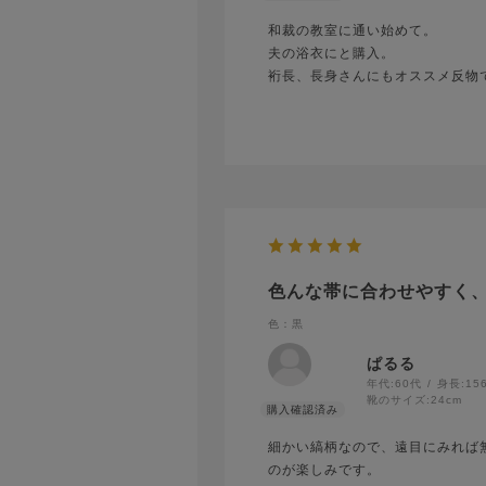
和裁の教室に通い始めて。
夫の浴衣にと購入。
裄長、長身さんにもオススメ反物
色んな帯に合わせやすく、
色：黒
ぱるる
年代:
60代
身長:
15
靴のサイズ:
24cm
細かい縞柄なので、遠目にみれば
のが楽しみです。