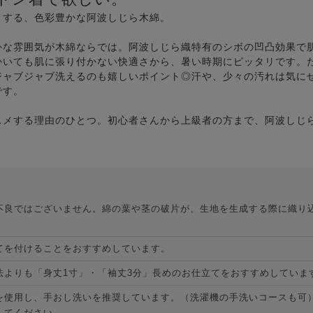
メする、色彩豊かな阿波しじら木綿。
朴な雰囲気が木綿ならでは。阿波しじら織特有のシボの凹凸効果で
かいても肌に張り付かない快適さから、暑い時期にピッタリです。
ジャブジャブ洗えるのも嬉しいポイント◎汗や、少々の汚れは気に
です。
スメする理由のひとつ。初心者さんから上級者の方まで、阿波しじ
。
不良ではございません。綿の葉や茎の破片が、生地を生成する際に織り
てを付けることをおすすめしています。
法よりも「身丈1寸」・「袖丈3分」長めのお仕立てをおすすめしていま
を使用し、手おし洗いを推奨しています。（洗濯機の手洗いコースも可
してください。