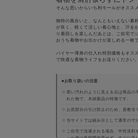
そんな思いからいち利モールがオスス
独特の風合いと、なんともいえない素
が良く、軽くて涼しい着心地と、汗を
り着回しを楽しんだあとは、ご自宅で
おうち着物やお出かけが楽しめる一枚
バイヤー渾身の仕入れ特別価格もオス
で快適な着物ライフをお送りください
■お取り扱いの注意
※
黒い汚れのように見える点は商品の
れた物で、木綿製品の特徴です。
※
お尻部分の引け防止のため、居敷当
※
当サイトでは縮み分として通常の寸
※
ご自宅で洗濯される場合、中性洗剤
った後は長時間放置せず、すぐに干