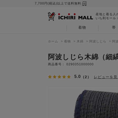
7,700円(税込)以上で送料無料
産地と着る人
いち利モール
着物
帯
ホーム
>
着物
>
木綿
>
阿波しじら
>
阿
阿波しじら木綿（細
商品番号：
0290351000000
5.0
（2）
レビューを見