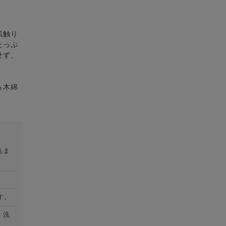
肌触り
たっぷ
せず、
ら木綿
込ま
す。
）洗