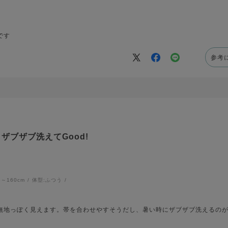
です
参考
ザブザブ洗えてGood!
6～160cm
体型:
ふつう
無地っぽく見えます。帯を合わせやすそうだし、暑い時にザブザブ洗えるの