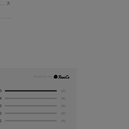
く、ス
5
(2)
4
(0)
3
(0)
2
(0)
1
(0)