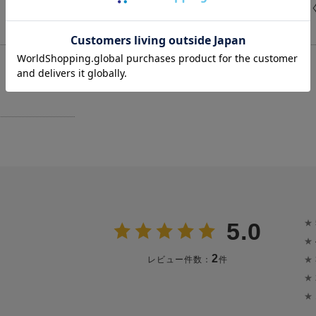
（お仕立てをする場合は約50日※確認事項がな
ムーズに進行した際の目安）
★
5.0
★
2
★
レビュー件数：
件
★
★