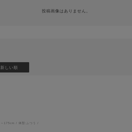
投稿画像はありません。
：新しい順
1～175cm
体型:
ふつう