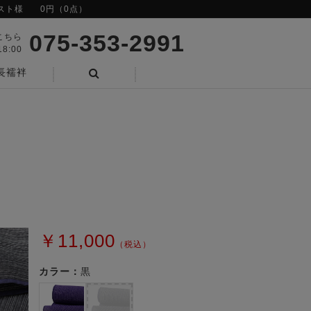
スト様
0円（0点）
075-353-2991
こちら
8:00
長襦袢
検索
￥11,000
（税込）
カラー：
黒