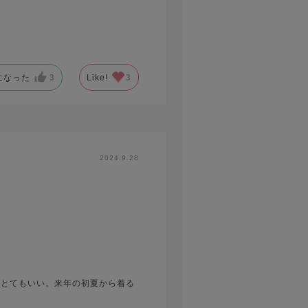
になった
3
Like!
3
2024.9.28
がとてもいい。来年の初夏から着る