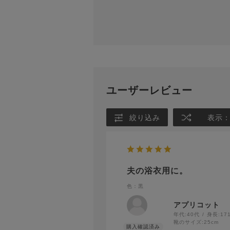
ユーザーレビュー
絞り込み
表示
夫の浴衣用に。
色：黒
アプリコット
年代:
40代
身長:
17
靴のサイズ:
25cm