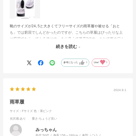
靴のサイズが24､5と大きくてフリーサイズの雨草履や被せる「おと
も」では窮屈でしんどかったのですが、こちらの草履はぴったりな上
に窮屈でなく、でも全体にすっきり見えて最高‼️です。これで雨の日も
足元を気にせず着物が着られます♪また「さわって選べる」システムが
続きを読む
あったので安心して購入することができました。
参考になった
3
Like!
3
2024.9.1
雨草履
サイズ：Fサイズ
色：薄ピンク
光沢感
:あり
重さ
:ちょうど良い
みっちゃん
年代:
50代
身長:
156～160cm
体型:
ふつう