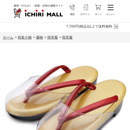
7,700円(税込)以上で送料無料
ホーム
>
和装小物
>
履物
>
雨草履
>
雨草履