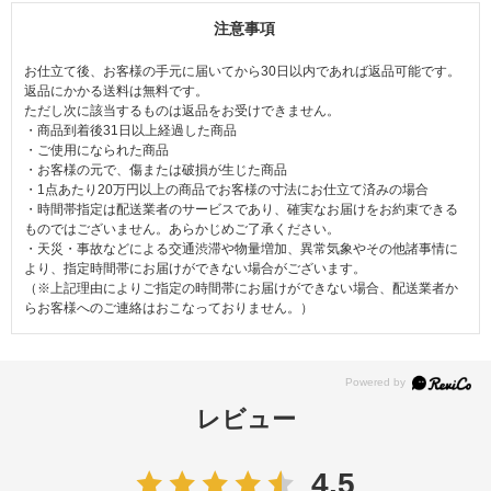
注意事項
お仕立て後、お客様の手元に届いてから30日以内であれば返品可能です。
返品にかかる送料は無料です。
ただし次に該当するものは返品をお受けできません。
・商品到着後31日以上経過した商品
・ご使用になられた商品
・お客様の元で、傷または破損が生じた商品
・1点あたり20万円以上の商品でお客様の寸法にお仕立て済みの場合
・時間帯指定は配送業者のサービスであり、確実なお届けをお約束できる
ものではございません。あらかじめご了承ください。
・天災・事故などによる交通渋滞や物量増加、異常気象やその他諸事情に
より、指定時間帯にお届けができない場合がございます。
（※上記理由によりご指定の時間帯にお届けができない場合、配送業者か
らお客様へのご連絡はおこなっておりません。）
レビュー
4.5