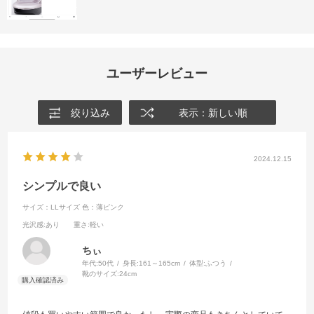
ユーザーレビュー
絞り込み
表示：新しい順
2024.12.15
シンプルで良い
サイズ：LLサイズ
色：薄ピンク
光沢感
:あり
重さ
:軽い
ちぃ
年代:
50代
身長:
161～165cm
体型:
ふつう
靴のサイズ:
24cm