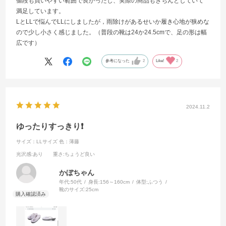
値段も買いやすい範囲で良かったし、実際の商品もきちんとしていて
満足しています。
LとLLで悩んでLLにしましたが，雨除けがあるせいか履き心地が狭めな
ので少し小さく感じました。（普段の靴は24か24.5cmで、足の形は幅
広です）
参考になった
2
Like!
2
2024.11.2
ゆったりすっきり❗️
サイズ：LLサイズ
色：薄藤
光沢感
:あり
重さ
:ちょうど良い
かぼちゃん
年代:
50代
身長:
156～160cm
体型:
ふつう
靴のサイズ:
25cm