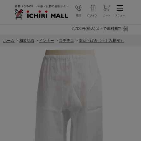
7,700円(税込)以上で送料無料
ホーム
>
和装肌着
>
インナー
>
ステテコ
>
本麻下ばき（手もみ楊柳）