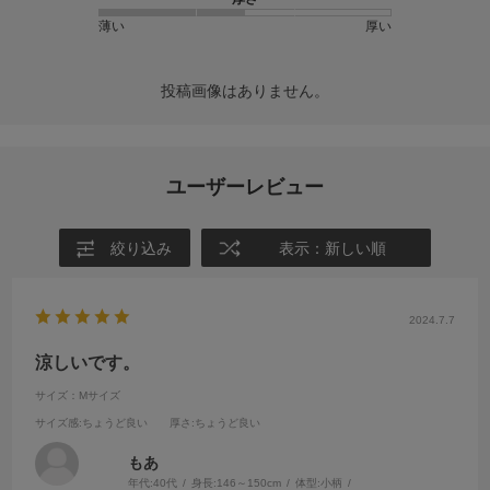
薄い
厚い
投稿画像はありません。
ユーザーレビュー
絞り込み
表示：新しい順
2024.7.7
涼しいです。
サイズ：Mサイズ
サイズ感
:ちょうど良い
厚さ
:ちょうど良い
もあ
年代:
40代
身長:
146～150cm
体型:
小柄