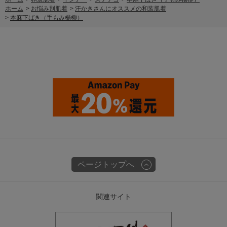
ホーム
>
お悩み別肌着
>
汗かきさんにオススメの和装肌着
>
本麻下ばき（手もみ楊柳）
ページトップへ
関連サイト