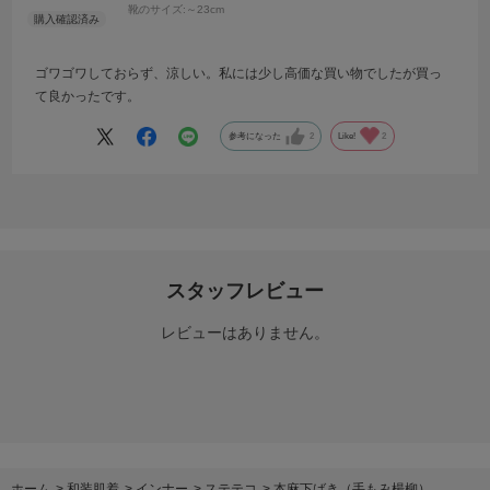
靴のサイズ:
～23cm
ゴワゴワしておらず、涼しい。私には少し高価な買い物でしたが買っ
て良かったです。
参考になった
2
Like!
2
スタッフレビュー
レビューはありません。
ホーム
>
和装肌着
>
インナー
>
ステテコ
>
本麻下ばき（手もみ楊柳）