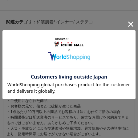
関連カテゴリ：
和装肌着
/
インナー
/
ステテコ
この商品を見た人は
こちらの商品も見ています
注意事項
お仕立て後、お客様の手元に届いてから30日以内であれば返品可能です。
返品にかかる送料は無料です。
ただし次に該当するものは返品をお受けできません。
・商品到着後31日以上経過した商品
・ご使用になられた商品
・お客様の元で、傷または破損が生じた商品
・1点あたり20万円以上の商品でお客様の寸法にお仕立て済みの場合
・時間帯指定は配送業者のサービスであり、確実なお届けをお約束できる
ものではございません。あらかじめご了承ください。
・天災・事故などによる交通渋滞や物量増加、異常気象やその他諸事情に
より、指定時間帯にお届けができない場合がございます。