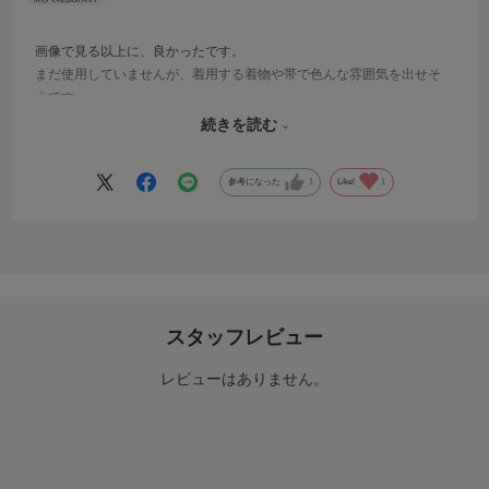
画像で見る以上に、良かったです。
まだ使用していませんが、着用する着物や帯で色んな雰囲気を出せそ
うです。
商品は届くのが早く、梱包も丁寧にされていました。
続きを読む
また利用したいと思います。
参考になった
1
Like!
1
スタッフレビュー
レビューはありません。