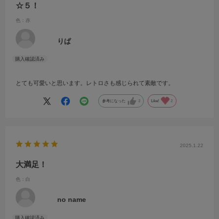
☆５！
色：赤
りぱ
とても可愛いと思います。レトロさも感じられて素敵です。
参考になった
2
Like!
2
2025.1.22
大満足！
色：白
no name