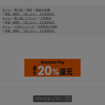
ホーム
>
帯小物
>
帯留
>
真鍮/合金製
>
帯留（葡萄）『花しおり』【大原商店】
ホーム
>
取り扱いブランド
>
大原商店
>
帯留（葡萄）『花しおり』【大原商店】
ホーム
>
人気のシリーズ
>
大原商店の帯留
>
帯留（葡萄）『花しおり』【大原商店】
ページトップへ