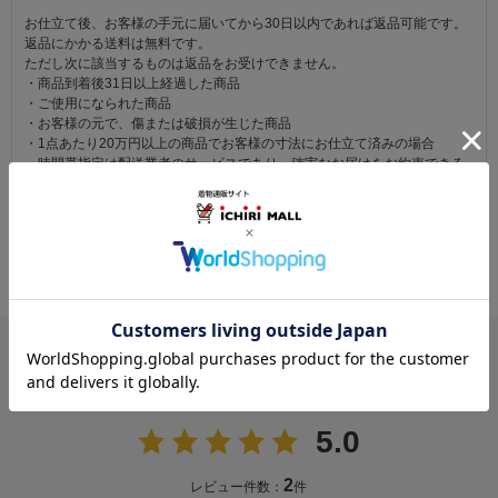
お仕立て後、お客様の手元に届いてから30日以内であれば返品可能です。
返品にかかる送料は無料です。
ただし次に該当するものは返品をお受けできません。
・商品到着後31日以上経過した商品
・ご使用になられた商品
・お客様の元で、傷または破損が生じた商品
・1点あたり20万円以上の商品でお客様の寸法にお仕立て済みの場合
・時間帯指定は配送業者のサービスであり、確実なお届けをお約束できる
ものではございません。あらかじめご了承ください。
・天災・事故などによる交通渋滞や物量増加、異常気象やその他諸事情に
より、指定時間帯にお届けができない場合がございます。
（※上記理由によりご指定の時間帯にお届けができない場合、配送業者か
らお客様へのご連絡はおこなっておりません。）
レビュー
5.0
2
レビュー件数：
件