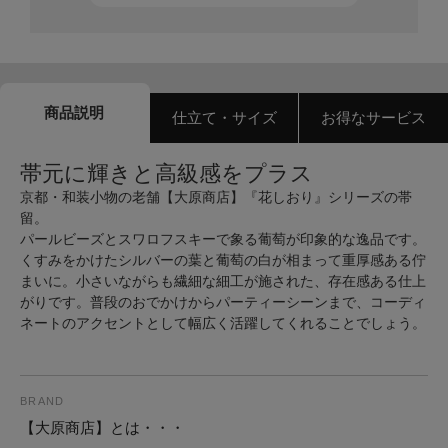
商品説明
仕立て・サイズ
お得なサービス
帯元に輝きと高級感をプラス
京都・和装小物の老舗【大原商店】『花しおり』シリーズの帯
留。
パールビーズとスワロフスキーで象る葡萄が印象的な逸品です。
くすみをかけたシルバーの葉と葡萄の白が相まって重厚感ある佇
まいに。小さいながらも繊細な細工が施された、存在感ある仕上
がりです。普段のおでかけからパーティーシーンまで、コーディ
ネートのアクセントとして幅広く活躍してくれることでしょう。
BRAND
【大原商店】とは・・・