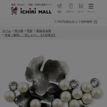
7,700円(税込)以上で送料無料
ホーム
>
帯小物
>
帯留
>
真鍮/合金製
>
帯留（葡萄）『花しおり』【大原商店】