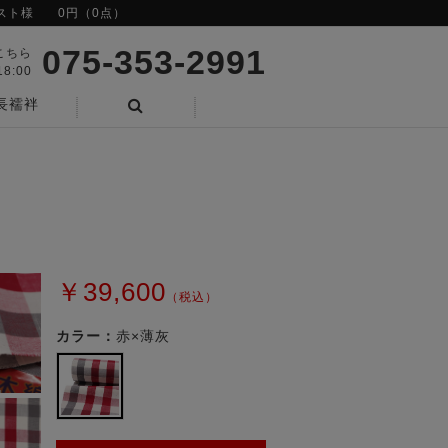
スト様
0円（0点）
075-353-2991
こちら
8:00
長襦袢
検索
￥39,600
（税込）
カラー：
赤×薄灰