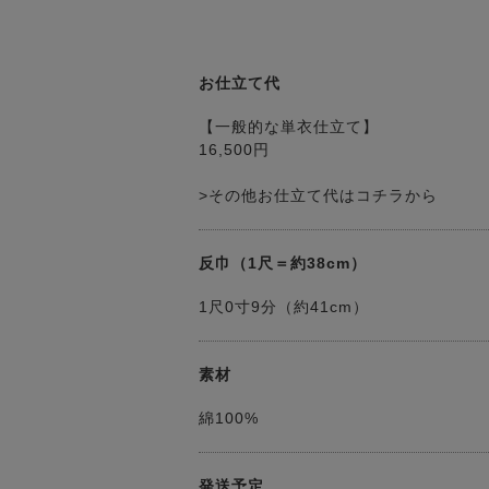
お仕立て代
【一般的な単衣仕立て】
16,500円
>その他お仕立て代はコチラから
反巾（1尺＝約38cm）
1尺0寸9分（約41cm）
素材
綿100%
発送予定