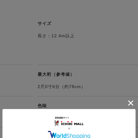
サイズ
長さ：12.4m以上
最大裄（参考値）
2尺0寸6分（約78cm）
色味
赤×薄灰
着用シーン