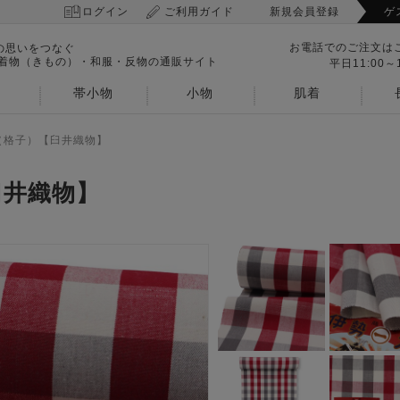
ログイン
ご利用ガイド
新規会員登録
ゲ
お電話でのご注文は
の思いをつなぐ
 着物（きもの）・和服・反物の通販サイト
平日11:00～1
帯小物
小物
肌着
（格子）【臼井織物】
臼井織物】