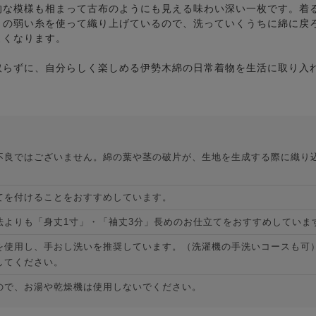
的な模様も相まって古布のようにも見える味わい深い一枚です。着
りの弱い糸を使って織り上げているので、洗っていくうちに綿に戻
よくなります。
取らずに、自分らしく楽しめる伊勢木綿の日常着物を生活に取り入
不良ではございません。綿の葉や茎の破片が、生地を生成する際に織り
てを付けることをおすすめしています。
法よりも「身丈1寸」・「袖丈3分」長めのお仕立てをおすすめしていま
を使用し、手おし洗いを推奨しています。（洗濯機の手洗いコースも可
してください。
ので、お湯や乾燥機は使用しないでください。