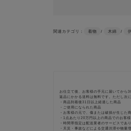
関連カテゴリ：
着物
/
木綿
/
お仕立て後、お客様の手元に届いてから3
返品にかかる送料は無料です。ただし次
・商品到着後31日以上経過した商品
・ご使用になられた商品
・お客様の元で、傷または破損が生じた
・1点あたり20万円以上の商品でのお客
・時間帯指定は配送業者のサービスであ
・天災・事故などによる交通渋滞や物量