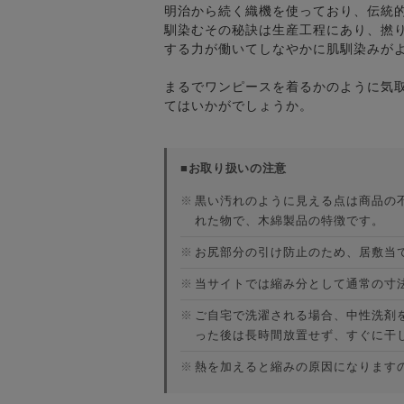
明治から続く織機を使っており、伝統
馴染むその秘訣は生産工程にあり、撚
する力が働いてしなやかに肌馴染みが
まるでワンピースを着るかのように気
てはいかがでしょうか。
■お取り扱いの注意
※
黒い汚れのように見える点は商品の
れた物で、木綿製品の特徴です。
※
お尻部分の引け防止のため、居敷当
※
当サイトでは縮み分として通常の寸
※
ご自宅で洗濯される場合、中性洗剤
った後は長時間放置せず、すぐに干
※
熱を加えると縮みの原因になります