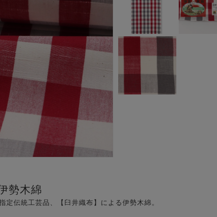
伊勢木綿
県指定伝統工芸品、【臼井織布】による伊勢木綿。