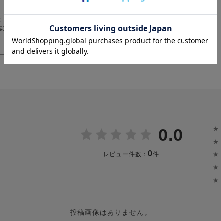
送
普段のおでかけに
事項がなく、ス
★
0.0
★
0
★
レビュー件数：
件
★
★
投稿画像はありません。