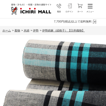
7,700円(税込)以上で送料無料
ホーム
>
着物
>
木綿
>
伊勢
>
伊勢綿麻（縞格子）【臼井織物】