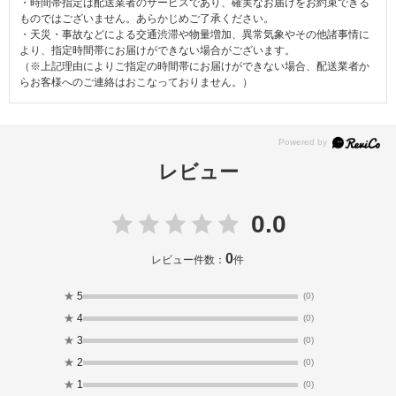
・時間帯指定は配送業者のサービスであり、確実なお届けをお約束できる
ものではございません。あらかじめご了承ください。
・天災・事故などによる交通渋滞や物量増加、異常気象やその他諸事情に
より、指定時間帯にお届けができない場合がございます。
（※上記理由によりご指定の時間帯にお届けができない場合、配送業者か
らお客様へのご連絡はおこなっておりません。）
レビュー
0.0
0
レビュー件数：
件
★
5
(0)
★
4
(0)
★
3
(0)
★
2
(0)
★
1
(0)