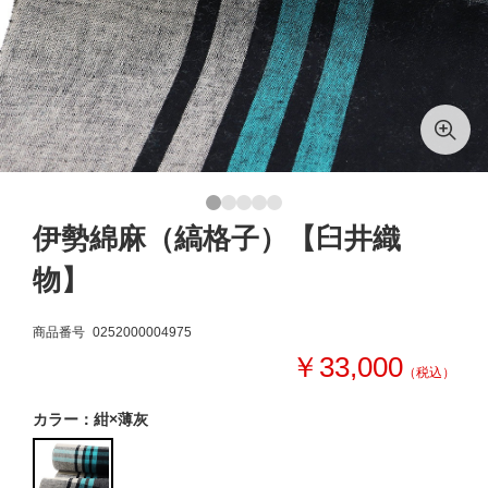
伊勢綿麻（縞格子）【臼井織
物】
商品番号
0252000004975
￥33,000
（税込）
カラー：紺×薄灰