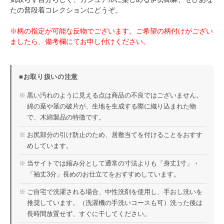
たの普段着コレクションにどうぞ。
※柄の指定が可能な反物でございます。ご希望の柄付けがござい
ましたら、備考欄にてお申し付けください。
■お取り扱いの注意
※
黒い汚れのように見える点は商品の不良ではございません。
綿の葉や茎の破片が、生地を生成する際に織り込まれた物
で、木綿製品の特徴です。
※
お尻部分の引け防止のため、居敷当てを付けることをおすす
めしています。
※
当サイトでは縮み分として通常の寸法よりも「身丈1寸」・
「袖丈3分」長めのお仕立てをおすすめしています。
※
ご自宅で洗濯される場合、中性洗剤を使用し、手おし洗いを
推奨しています。（洗濯機の手洗いコースも可）洗った後は
長時間放置せず、すぐに干してください。