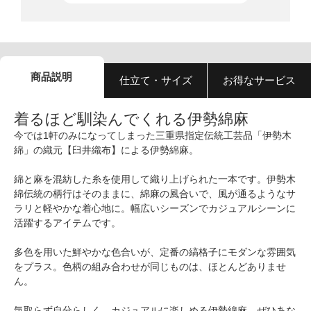
商品説明
仕立て・サイズ
お得なサービス
着るほど馴染んでくれる伊勢綿麻
今では1軒のみになってしまった三重県指定伝統工芸品「伊勢木
綿」の織元【臼井織布】による伊勢綿麻。
綿と麻を混紡した糸を使用して織り上げられた一本です。伊勢木
綿伝統の柄行はそのままに、綿麻の風合いで、風が通るようなサ
ラリと軽やかな着心地に。幅広いシーズンでカジュアルシーンに
活躍するアイテムです。
多色を用いた鮮やかな色合いが、定番の縞格子にモダンな雰囲気
をプラス。色柄の組み合わせが同じものは、ほとんどありませ
ん。
気取らず自分らしく、カジュアルに楽しめる伊勢綿麻、ぜひあな