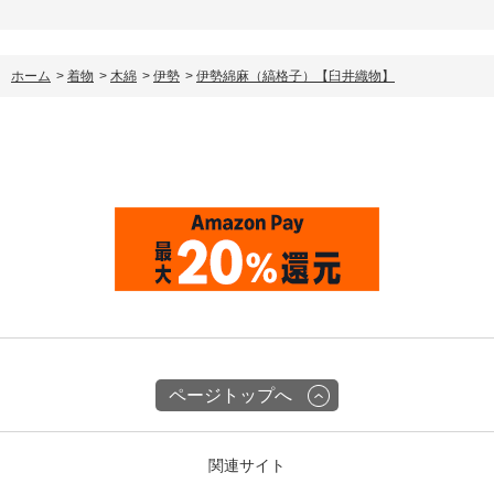
ホーム
>
着物
>
木綿
>
伊勢
>
伊勢綿麻（縞格子）【臼井織物】
ページトップへ
関連サイト