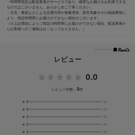
・時間帯指定は配送業者のサービスであり、確実なお届けをお約束できる
ものではございません。あらかじめご了承ください。
・天災・事故などによる交通渋滞や物量増加、異常気象やその他諸事情に
より、指定時間帯にお届けができない場合がございます。
（※上記理由によりご指定の時間帯にお届けができない場合、配送業者か
らお客様へのご連絡はおこなっておりません。）
レビュー
0.0
0
レビュー件数：
件
★
5
(0)
★
4
(0)
★
3
(0)
★
2
(0)
★
1
(0)