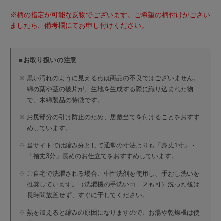
※柄の指定が可能な反物でございます。ご希望の柄付けがござい
ましたら、備考欄にてお申し付けください。
■お取り扱いの注意
※
黒い汚れのように見える点は商品の不良ではございません。
綿の葉や茎の破片が、生地を生成する際に織り込まれた物
で、木綿製品の特徴です。
※
お尻部分の引け防止のため、居敷当てを付けることをおすす
めしています。
※
当サイトでは縮み分として通常の寸法よりも「身丈1寸」・
「袖丈3分」長めのお仕立てをおすすめしています。
※
ご自宅で洗濯される場合、中性洗剤を使用し、手おし洗いを
推奨しています。（洗濯機の手洗いコースも可）洗った後は
長時間放置せず、すぐに干してください。
※
熱を加えると縮みの原因になりますので、お湯や乾燥機は使