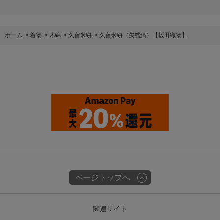
ホーム
>
着物
>
木綿
>
久留米絣
>
久留米絣（矢鱈縞）【坂田織物】
ページトップへ
関連サイト