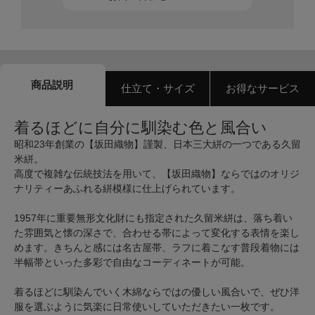
商品説明
仕立て・サイズ
お得なサービス
着るほどに自分に馴染む色と風合い
昭和23年創業の【坂田織物】謹製、日本三大絣の一つである久留
米絣。
高度で複雑な伝統技法を用いて、【坂田織物】ならではのオリジ
ナリティーあふれる絣模様に仕上げられています。
1957年に重要無形文化財にも指定された久留米絣は、落ち着い
た雰囲気と懐の深さで、合わせる帯によって変化する表情を楽し
めます。きちんと感には名古屋帯、ラフに着こなす普段着物には
半幅帯といった多彩で自由なコーディネートが可能。
着るほどに馴染んでいく木綿ならではの優しい風合いで、ぜひ洋
服を選ぶように気楽に日常使いしていただきたい一枚です。