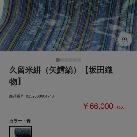
久留米絣（矢鱈縞）【坂田織
物】
商品番号
0252000004748
￥66,000
（税込）
カラー：青