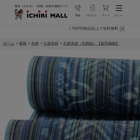
7,700円(税込)以上で送料無料
ホーム
>
着物
>
木綿
>
久留米絣
>
久留米絣（矢鱈縞）【坂田織物】