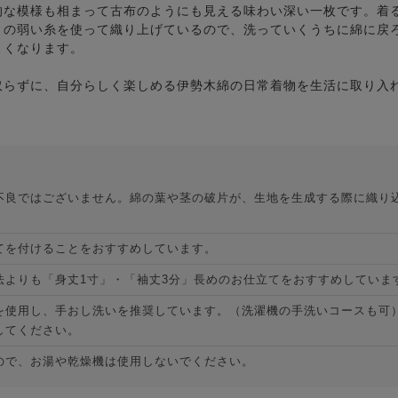
的な模様も相まって古布のようにも見える味わい深い一枚です。着
りの弱い糸を使って織り上げているので、洗っていくうちに綿に戻
よくなります。
取らずに、自分らしく楽しめる伊勢木綿の日常着物を生活に取り入
不良ではございません。綿の葉や茎の破片が、生地を生成する際に織り
てを付けることをおすすめしています。
法よりも「身丈1寸」・「袖丈3分」長めのお仕立てをおすすめしていま
を使用し、手おし洗いを推奨しています。（洗濯機の手洗いコースも可
してください。
ので、お湯や乾燥機は使用しないでください。