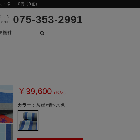
スト様
0円（0点）
075-353-2991
こちら
8:00
長襦袢
検索
￥39,600
（税込）
カラー：
灰緑×青×水色