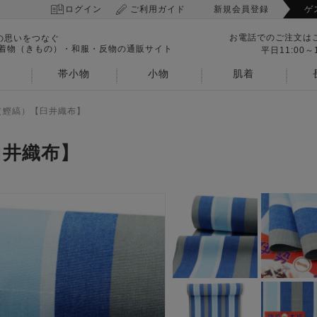
ログイン
ご利用ガイド
新規会員登録
ゲ
お電話でのご注文は
の思いをつなぐ
 着物（きもの）・和服・反物の通販サイト
平日11:00～1
帯小物
小物
肌着
（鰹縞）【臼井織布】
臼井織布】