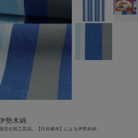
伊勢木綿
県指定伝統工芸品、【臼井織布】による伊勢木綿。