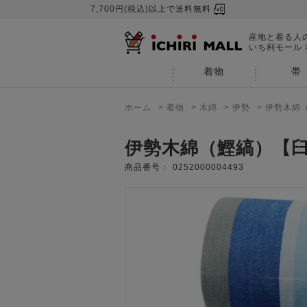
7,700円(税込)以上で送料無料
産地と着る人
いち利モール
着物
帯
ホーム
>
着物
>
木綿
>
伊勢
>
伊勢木綿
伊勢木綿（鰹縞）【
商品番号：
0252000004493