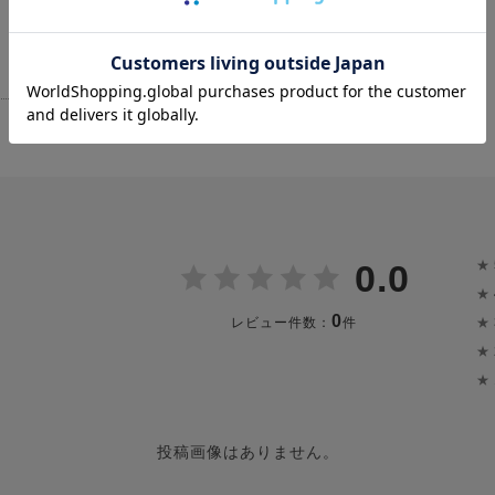
★
0.0
★
0
★
レビュー件数：
件
★
★
投稿画像はありません。