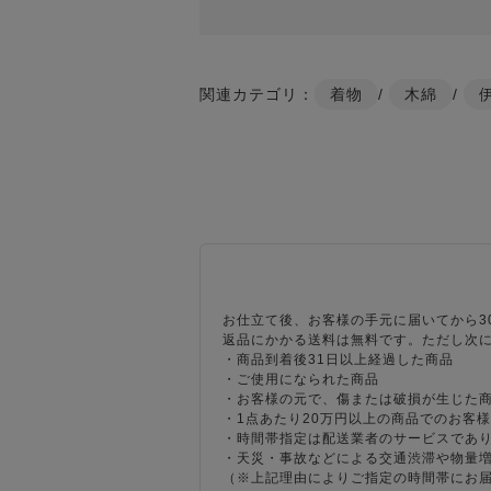
関連カテゴリ：
着物
/
木綿
/
お仕立て後、お客様の手元に届いてから3
返品にかかる送料は無料です。ただし次
・商品到着後31日以上経過した商品
・ご使用になられた商品
・お客様の元で、傷または破損が生じた
・1点あたり20万円以上の商品でのお客
・時間帯指定は配送業者のサービスであ
・天災・事故などによる交通渋滞や物量
（※上記理由によりご指定の時間帯にお