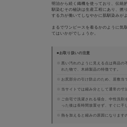
明治から続く織機を使っており、伝統
馴染むその秘訣は生産工程にあり、撚
する力が働いてしなやかに肌馴染みが
まるでワンピースを着るかのように気
てはいかがでしょうか。
■お取り扱いの注意
※
黒い汚れのように見える点は商品の
れた物で、木綿製品の特徴です。
※
お尻部分の引け防止のため、居敷当
※
当サイトでは縮み分として通常の寸
※
ご自宅で洗濯される場合、中性洗剤
った後は長時間放置せず、すぐに干
※
熱を加えると縮みの原因になります