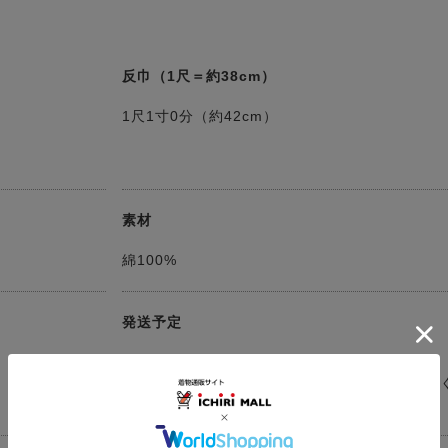
反巾（1尺＝約38cm）
1尺1寸0分（約42cm）
素材
綿100%
発送予定
決済確認日より３～５営業日以内に発送
（お仕立てをする場合は約50日※確認事項がな
ムーズに進行した際の目安）