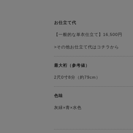
お仕立て代
【一般的な単衣仕立て】16,500円
>その他お仕立て代はコチラから
最大裄（参考値）
2尺0寸8分（約79cm）
色味
灰緑×青×水色