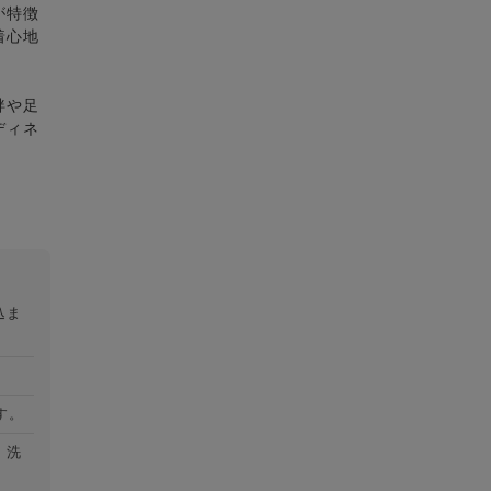
が特徴
着心地
袢や足
ディネ
込ま
す。
）洗