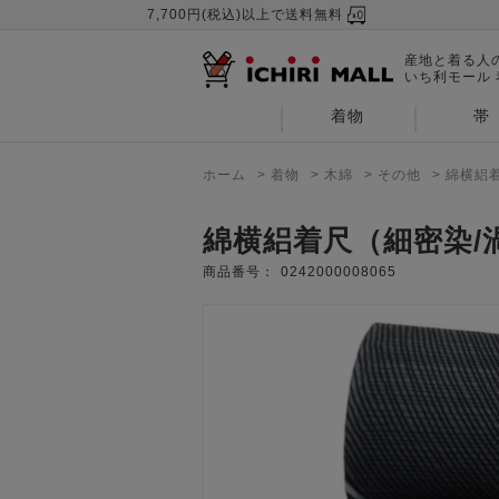
7,700円(税込)以上で送料無料
産地と着る人
いち利モール
着物
帯
ホーム
>
着物
>
木綿
>
その他
>
綿横絽
綿横絽着尺（細密染/
商品番号：
0242000008065