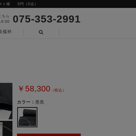
スト様
0円（0点）
075-353-2991
こちら
8:00
長襦袢
検索
￥58,300
（税込）
カラー：
墨黒