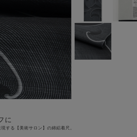
フに
表現する【美術サロン】の綿絽着尺。