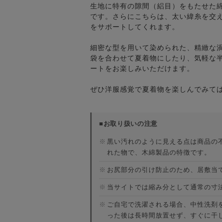
生地に特有の隙間（絽目）をもたせた
です。さらにこちらは、太い緯糸を交
をサポートしてくれます。
細密な型を用いて染められた、精緻な
袋を合わせて夏着物にしたり、気軽な
ートをお楽しみいただけます。
ぜひ洋服感覚で夏着物を楽しんでみて
■お取り扱いの注意
※
黒い汚れのように見える点は商品の
れた物で、木綿製品の特徴です。
※
お尻部分の引け防止のため、居敷当
※
当サイトでは縮み分として通常の寸
※
ご自宅で洗濯される場合、中性洗剤
った後は長時間放置せず、すぐに干