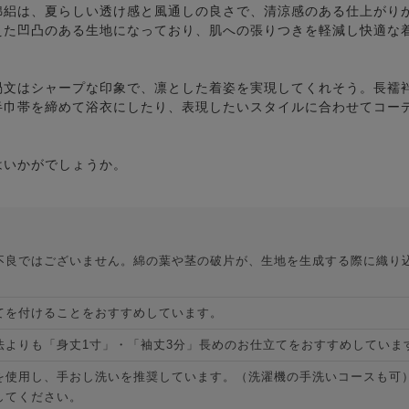
綿絽は、夏らしい透け感と風通しの良さで、清涼感のある仕上がり
えた凹凸のある生地になっており、肌への張りつきを軽減し快適な
渦文はシャープな印象で、凛とした着姿を実現してくれそう。長襦
半巾帯を締めて浴衣にしたり、表現したいスタイルに合わせてコー
はいかがでしょうか。
不良ではございません。綿の葉や茎の破片が、生地を生成する際に織り
てを付けることをおすすめしています。
法よりも「身丈1寸」・「袖丈3分」長めのお仕立てをおすすめしていま
を使用し、手おし洗いを推奨しています。（洗濯機の手洗いコースも可
してください。