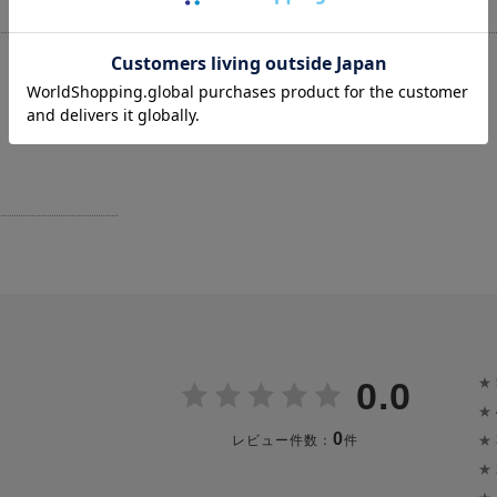
★
0.0
★
0
★
レビュー件数：
件
★