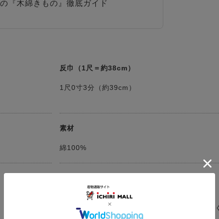
の『木綿きもの』徹底ガイド
反巾（1尺＝約38cm）
1尺0寸3分（約39cm）
素材
綿100%
発送予定
決済確認日より３～５営業日以内に発送
（お仕立てをする場合は約50日※確認事項がな
ムーズに進行した際の目安）