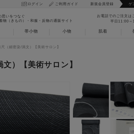
ログイン
ご利用ガイド
新規会員登録
ゲ
お電話でのご注文は
の思いをつなぐ
 着物（きもの）・和服・反物の通販サイト
平日11:00～1
帯小物
小物
肌着
着尺（細密染/渦文）【美術サロン】
渦文）【美術サロン】