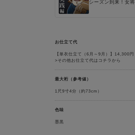
シーズン到来！女将
お仕立て代
【単衣仕立て（6月～9月）】14,300円
>その他お仕立て代はコチラから
最大裄（参考値）
1尺9寸4分（約73cm）
色味
墨黒