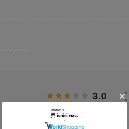
★
3.0
★
1
★
レビュー件数：
件
★
★