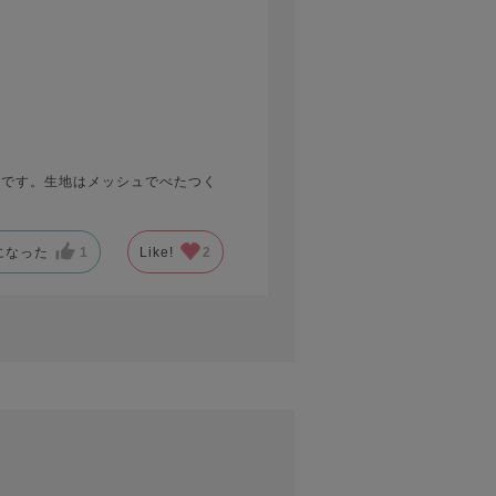
うです。生地はメッシュでべたつく
になった
1
Like!
2