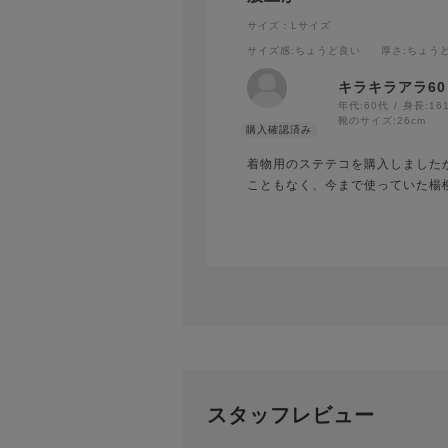
サイズ：Lサイズ
サイズ感
:ちょうど良い
厚さ
:ちょう
キラキラアラ60
年代:
60代
身長:
16
靴のサイズ:
26cm
着物用のステテコを購入しました
こともなく、今まで使っていた楊
スタッフレビュー