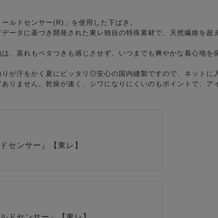
ールドセンサー(R)」を使用した下ばき。
析データに基づき開発された東レ独自の特殊素材で、天然繊維を超
地は、蒸れもベタつきも感じさせず、いつまでも爽やかな着心地を
触りが汗をかく夏にピッタリ◎安心の国内縫製ですので、ネットに
どありません。乾燥が速く、シワになりにくいのもポイントで、ア
ドセンサー』【東レ】
ルドセンサー』【東レ】