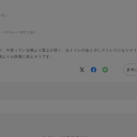
ど良い
1～165cm
体型:
大柄
が、今使っている物より股上が深く、おトイレのあと少しストレスになりそ
柳よりも快適に使えそうです。
参考