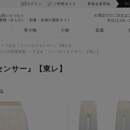
ログイン
ご利用ガイド
新規会員登録
ゲ
お電話でのご注文は
の思いをつなぐ
 着物（きもの）・和服・反物の通販サイト
平日11:00～1
帯小物
小物
肌着
>
下ばき『フィールドセンサー』【東レ】
スメの和装肌着
>
下ばき『フィールドセンサー』【東レ】
センサー』【東レ】
る