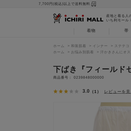
7,700円(税込)以上で送料無料
産地と着る人
いち利モール
着物
帯
ホーム
>
和装肌着
>
インナー
>
ステテコ
ホーム
>
お悩み別肌着
>
汗かきさんにオス
下ばき『フィールド
商品番号：
0239848000000
3.0
（1）
レビューを見