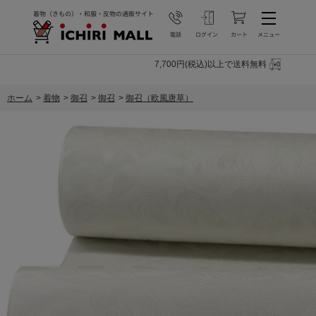
7,700円(税込)以上で送料無料
ホーム
>
着物
>
御召
>
御召
>
御召（欧風唐草）