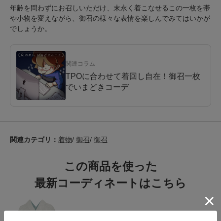
年齢を問わずにお召しいただけ、末永く着こなせるこの一枚を帯
や小物を変えながら、御召の様々な表情を楽しんでみてはいかが
でしょうか。
関連コラム
TPOに合わせて着回し自在！御召一枚
でいまどきコーデ
関連カテゴリ：
着物
/
御召
/
御召
この商品を使った
最新コーディネートはこちら