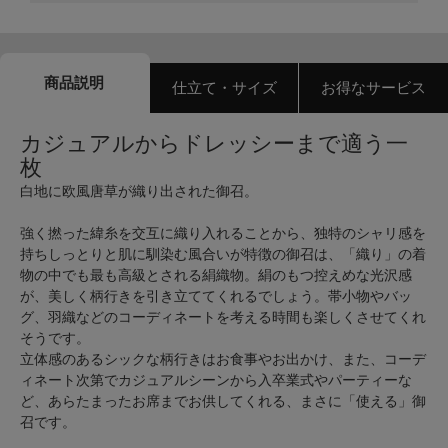
商品説明
仕立て・サイズ
お得なサービス
カジュアルからドレッシーまで適う一
枚
白地に欧風唐草が織り出された御召。
強く撚った緯糸を交互に織り入れることから、独特のシャリ感を
持ちしっとりと肌に馴染む風合いが特徴の御召は、「織り」の着
物の中でも最も高級とされる絹織物。絹のもつ控えめな光沢感
が、美しく柄行きを引き立ててくれるでしょう。帯小物やバッ
グ、羽織などのコーディネートを考える時間も楽しくさせてくれ
そうです。
立体感のあるシックな柄行きはお食事やお出かけ、また、コーデ
ィネート次第でカジュアルシーンから入卒業式やパーティーな
ど、あらたまったお席までお供してくれる、まさに「使える」御
召です。