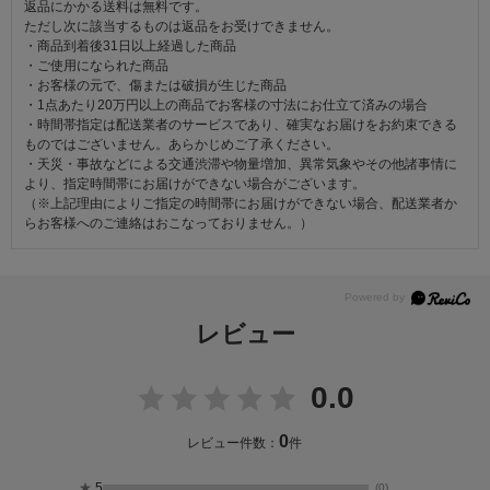
返品にかかる送料は無料です。
ただし次に該当するものは返品をお受けできません。
・商品到着後31日以上経過した商品
・ご使用になられた商品
・お客様の元で、傷または破損が生じた商品
・1点あたり20万円以上の商品でお客様の寸法にお仕立て済みの場合
・時間帯指定は配送業者のサービスであり、確実なお届けをお約束できる
ものではございません。あらかじめご了承ください。
・天災・事故などによる交通渋滞や物量増加、異常気象やその他諸事情に
より、指定時間帯にお届けができない場合がございます。
（※上記理由によりご指定の時間帯にお届けができない場合、配送業者か
らお客様へのご連絡はおこなっておりません。）
レビュー
0.0
0
レビュー件数：
件
★
5
(0)