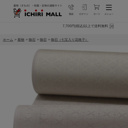
7,700円(税込)以上で送料無料
ホーム
>
着物
>
御召
>
御召
>
御召（七宝入り花格子）