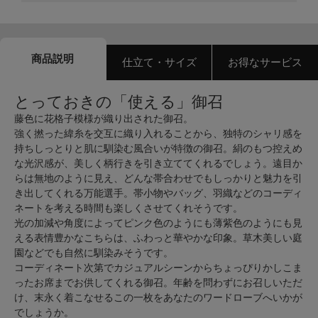
商品説明
仕立て・サイズ
お得なサービス
とっておきの「使える」御召
藤色に花格子模様が織り出された御召。
強く撚った緯糸を交互に織り入れることから、独特のシャリ感を
持ちしっとりと肌に馴染む風合いが特徴の御召。絹のもつ控えめ
な光沢感が、美しく柄行きを引き立ててくれるでしょう。遠目か
らは無地のように見え、どんな帯合わせでもしっかりと魅力を引
き出してくれる万能選手。帯小物やバッグ、羽織などのコーディ
ネートを考える時間も楽しくさせてくれそうです。
光の加減や角度によってピンク色のようにも薄紫色のようにも見
える表情豊かなこちらは、ふわっと華やかな印象。草木美しい庭
園などでも自然に馴染みそうです。
コーディネート次第でカジュアルシーンからちょっぴりかしこま
ったお席までお供してくれる御召。年齢を問わずにお召しいただ
け、末永く着こなせるこの一枚をあなたのワードローブへいかが
でしょうか。