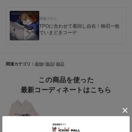
関連コラム
TPOに合わせて着回し自在！御召一枚
でいまどきコーデ
関連カテゴリ：
着物
/
御召
/
御召
この商品を使った
最新コーディネートはこちら