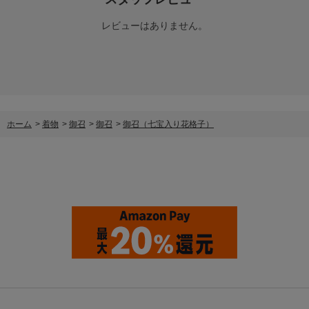
レビューはありません。
ホーム
>
着物
>
御召
>
御召
>
御召（七宝入り花格子）