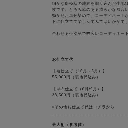
細かな斑模様の地紋を織り込んだ生地
枚です。とろみ感のある滑らかな風合
効かせた単色染めで、コーディネート
トに仕立てて楽しんでみてはいかがで
合わせる帯次第で幅広いコーディネー
お仕立て代
【袷仕立て（10月～5月）】
55,000円（裏地代込み）
【単衣仕立て（6月/9月）】
38,500円（裏地代込み）
>その他お仕立て代はコチラから
最大裄（参考値）