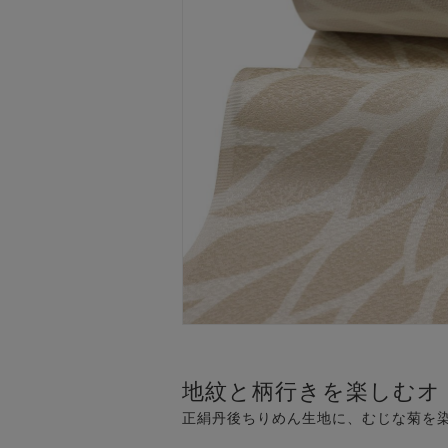
地紋と柄行きを楽しむオ
正絹丹後ちりめん生地に、むじな菊を