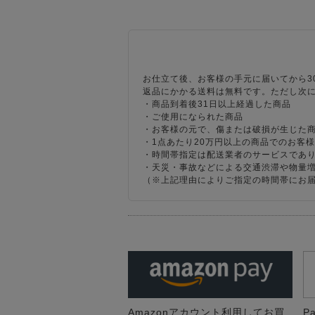
お仕立て後、お客様の手元に届いてから3
返品にかかる送料は無料です。ただし次
・商品到着後31日以上経過した商品
・ご使用になられた商品
・お客様の元で、傷または破損が生じた
・1点あたり20万円以上の商品でのお客
・時間帯指定は配送業者のサービスであ
・天災・事故などによる交通渋滞や物量
（※上記理由によりご指定の時間帯にお
Amazonアカウント利用してお買
P