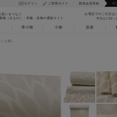
ログイン
ご利用ガイド
新規会員登録
ゲ
お電話でのご注文は
の思いをつなぐ
 着物（きもの）・和服・反物の通販サイト
平日11:00～1
帯小物
小物
肌着
むじな菊）