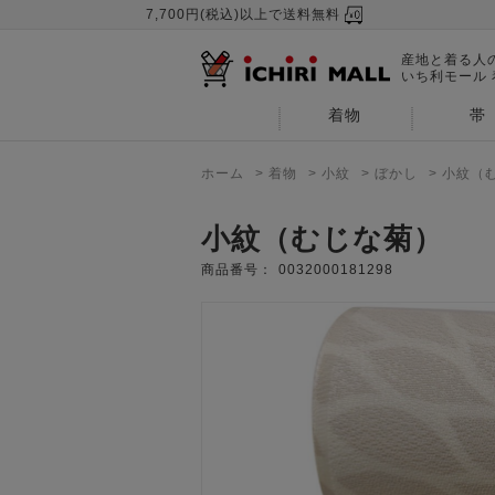
7,700円(税込)以上で送料無料
産地と着る人
いち利モール
着物
帯
ホーム
>
着物
>
小紋
>
ぼかし
>
小紋（
小紋（むじな菊）
商品番号：
0032000181298