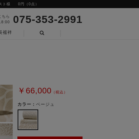
スト様
0円（0点）
075-353-2991
こちら
8:00
長襦袢
検索
￥66,000
（税込）
カラー：
ベージュ