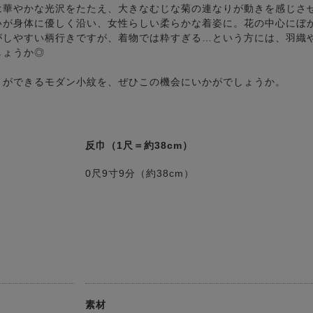
は華やかな光沢をたたえ、大きなむじな菊の連なりが動きを感じさ
いが身体に優しく沿い、女性らしい柔らかな着姿に。花の中心にぼ
がしやすい柄行きですが、着物では粋すぎる…という方には、羽織
しょうか◎
トができるモダン小紋を、ぜひこの機会にいかがでしょうか。
反巾（1尺＝約38cm）
0尺9寸9分（約38cm）
素材