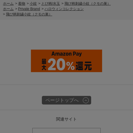
ホーム
>
着物
>
小紋
>
とび柄/水玉
>
飛び柄刺繍小紋（クモの巣）
ホーム
>
Private Brand
>
ハロウィンコレクション
>
飛び柄刺繍小紋（クモの巣）
ページトップへ
関連サイト