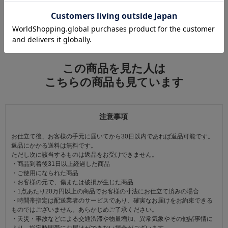
この商品をコーデする
すべてのコーディネートを見る
この商品を見た人は
こちらの商品も見ています
注意事項
お仕立て後、お客様の手元に届いてから30日以内であれば返品可能です。
返品にかかる送料は無料です。
ただし次に該当するものは返品をお受けできません。
・商品到着後31日以上経過した商品
・ご使用になられた商品
・お客様の元で、傷または破損が生じた商品
・1点あたり20万円以上の商品でお客様の寸法にお仕立て済みの場合
・時間帯指定は配送業者のサービスであり、確実なお届けをお約束できる
ものではございません。あらかじめご了承ください。
・天災・事故などによる交通渋滞や物量増加、異常気象やその他諸事情に
より、指定時間帯にお届けができない場合がございます。