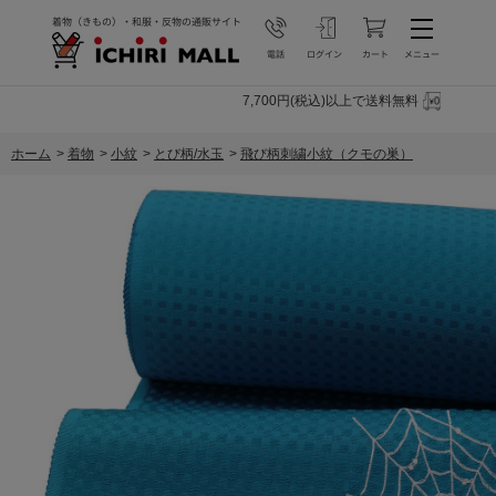
7,700円(税込)以上で送料無料
ホーム
>
着物
>
小紋
>
とび柄/水玉
>
飛び柄刺繍小紋（クモの巣）