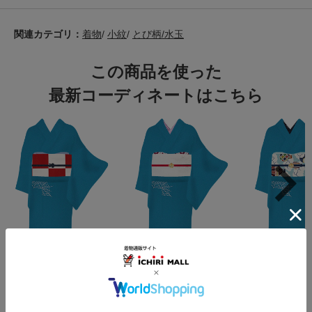
関連カテゴリ：
着物
/
小紋
/
とび柄/水玉
この商品を使った
最新コーディネートはこちら