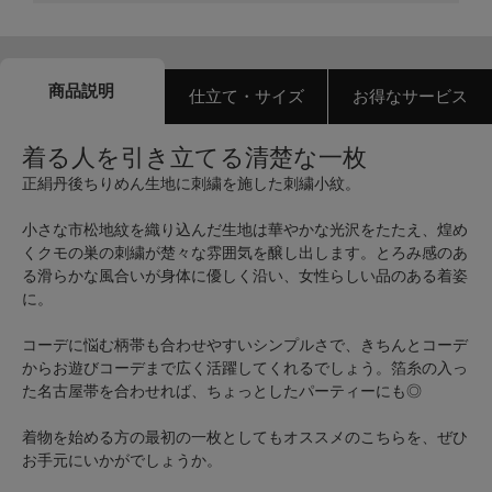
商品説明
仕立て・サイズ
お得なサービス
着る人を引き立てる清楚な一枚
正絹丹後ちりめん生地に刺繍を施した刺繍小紋。
小さな市松地紋を織り込んだ生地は華やかな光沢をたたえ、煌め
くクモの巣の刺繍が楚々な雰囲気を醸し出します。とろみ感のあ
る滑らかな風合いが身体に優しく沿い、女性らしい品のある着姿
に。
コーデに悩む柄帯も合わせやすいシンプルさで、きちんとコーデ
からお遊びコーデまで広く活躍してくれるでしょう。箔糸の入っ
た名古屋帯を合わせれば、ちょっとしたパーティーにも◎
着物を始める方の最初の一枚としてもオススメのこちらを、ぜひ
お手元にいかがでしょうか。