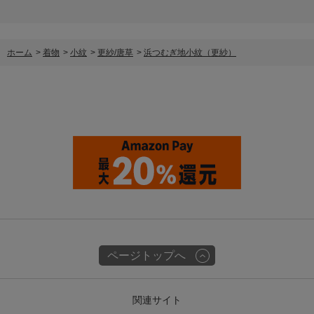
ホーム
>
着物
>
小紋
>
更紗/唐草
>
浜つむぎ地小紋（更紗）
ページトップへ
関連サイト