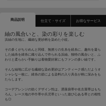
商品説明
仕立て・サイズ
お得なサービス
紬の風合いと、染の彩りを楽しむ
浜紬の生地に、繊細な更紗柄を染めた小紋。
その多くがちりめんと同様、無撚りの生糸を経糸に、趣向を凝ら
した紬糸を緯糸に織り込んで作られる浜紬。独特の風合いと、ふ
わりと柔らかい手触りは着物愛好家にもファンの多い紬です。
そんな紬地に広がる繊細な染め更紗はアンティーク感ただようオ
シャレな一枚に。緯糸の節による染料の入り具合が柄に深みをも
たらします。
コーデアレンジの効くデザイン性は、洒落袋帯や名古屋帯はもち
ろん、レース地の半巾帯や兵児帯といった遊び心ある帯との相性
も◎