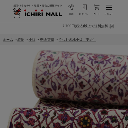
7,700円(税込)以上で送料無料
ホーム
>
着物
>
小紋
>
更紗/唐草
>
浜つむぎ地小紋（更紗）