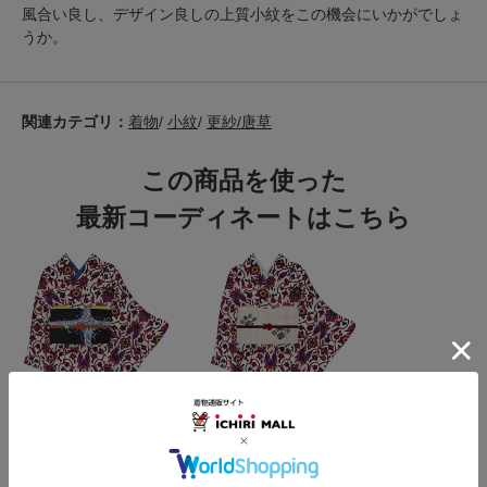
風合い良し、デザイン良しの上質小紋をこの機会にいかがでしょ
うか。
関連カテゴリ：
着物
/
小紋
/
更紗/唐草
この商品を使った
最新コーディネートはこちら