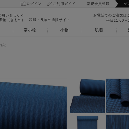
ログイン
ご利用ガイド
新規会員登録
ゲ
お電話でのご注文は
の思いをつなぐ
 着物（きもの）・和服・反物の通販サイト
平日11:00～1
帯小物
小物
肌着
け縞）