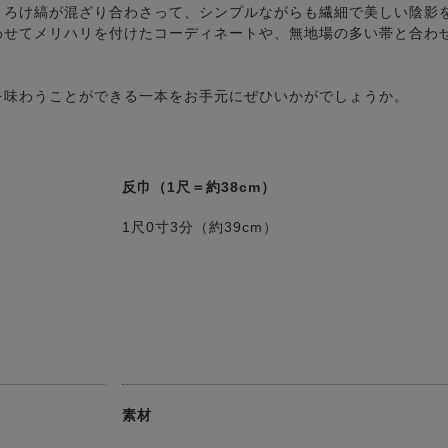
よろけ縞が混ざり合わさって、シンプルながらも繊細で美しい陰影
わせてメリハリを付けたコーディネートや、無地場の多い帯と合わ
を味わうことができる一本をお手元にぜひいかがでしょうか。
反巾（1尺＝約38cm）
1尺0寸3分（約39cm）
素材