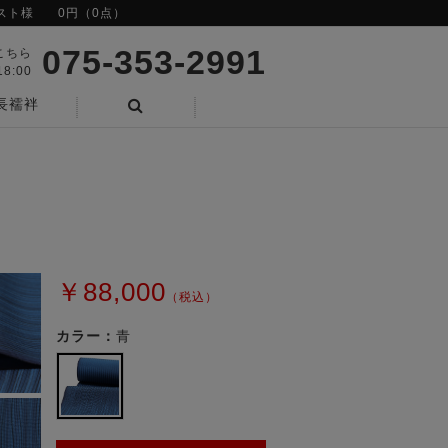
スト様
0円（0点）
075-353-2991
こちら
8:00
長襦袢
検索
￥88,000
（税込）
カラー：
青