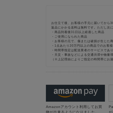
お仕立て後、お客様の手元に届いてから3
返品にかかる送料は無料です。ただし次
・商品到着後31日以上経過した商品
・ご使用になられた商品
・お客様の元で、傷または破損が生じた
・1点あたり20万円以上の商品でのお客
・時間帯指定は配送業者のサービスであ
・天災・事故などによる交通渋滞や物量
（※上記理由によりご指定の時間帯にお
Amazonアカウント利用してお買
P
物が出来るようになりました。
が