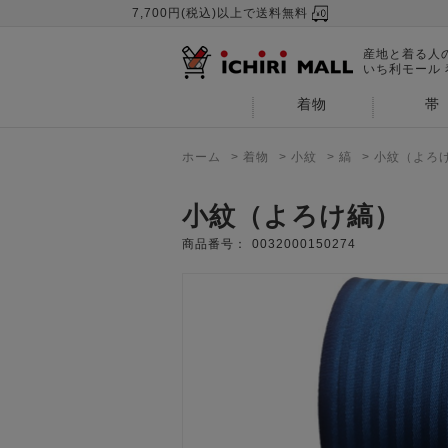
7,700円(税込)以上で送料無料
産地と着る人
いち利モール
着物
帯
ホーム
>
着物
>
小紋
>
縞
>
小紋（よろ
小紋（よろけ縞）
商品番号：
0032000150274