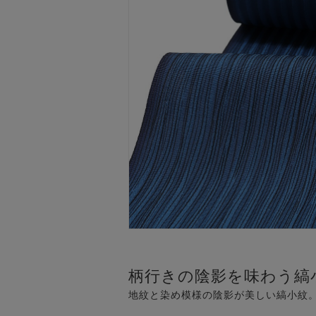
柄行きの陰影を味わう縞
地紋と染め模様の陰影が美しい縞小紋