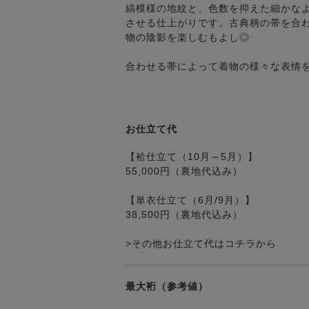
縞模様の地紋と、色数を抑えた細かな
させる仕上がりです。古典柄の帯を合
物の陰影を楽しむもよし◎
合わせる帯によって着物の様々な表情
お仕立て代
【袷仕立て（10月～5月）】
55,000円（裏地代込み）
【単衣仕立て（6月/9月）】
38,500円（裏地代込み）
>その他お仕立て代はコチラから
最大裄（参考値）