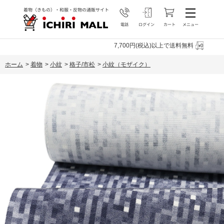
7,700円(税込)以上で送料無料
ホーム
>
着物
>
小紋
>
格子/市松
>
小紋（モザイク）