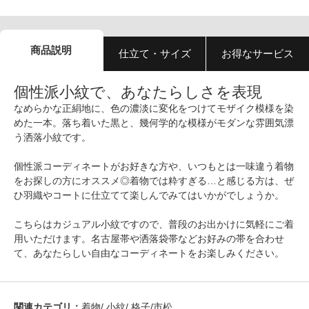
商品説明
仕立て・サイズ
お得なサービス
個性派小紋で、あなたらしさを表現
なめらかな正絹地に、色の濃淡に変化をつけてモザイク模様を染
めた一本。落ち着いた黒と、幾何学的な模様がモダンな雰囲気漂
う洒落小紋です。
個性派コーディネートがお好きな方や、いつもとは一味違う着物
をお探しの方にオススメ◎着物では粋すぎる…と感じる方は、ぜ
ひ羽織やコートに仕立てて楽しんでみてはいかがでしょうか。
こちらはカジュアル小紋ですので、普段のお出かけに気軽にご着
用いただけます。名古屋帯や洒落袋帯などお好みの帯を合わせ
て、あなたらしい自由なコーディネートをお楽しみください。
関連カテゴリ：
着物
/
小紋
/
格子/市松