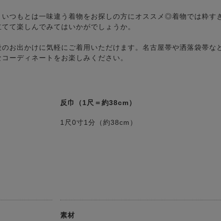
、いつもとは一味違う着物をお探しの方にオススメ◎着物では粋す
立てて楽しんでみてはいかがでしょうか。
段のお出かけに気軽にご着用いただけます。名古屋帯や洒落袋帯な
なコーディネートをお楽しみください。
反巾（1尺＝約38cm）
1尺0寸1分（約38cm）
素材