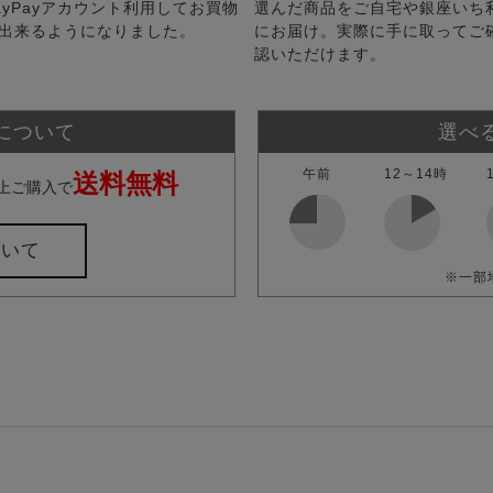
ayPayアカウント利用してお買物
選んだ商品をご自宅や銀座いち
出来るようになりました。
にお届け。実際に手に取ってご
認いただけます。
について
選べ
午前
12～14時
送料無料
上ご購入で
ついて
※一部