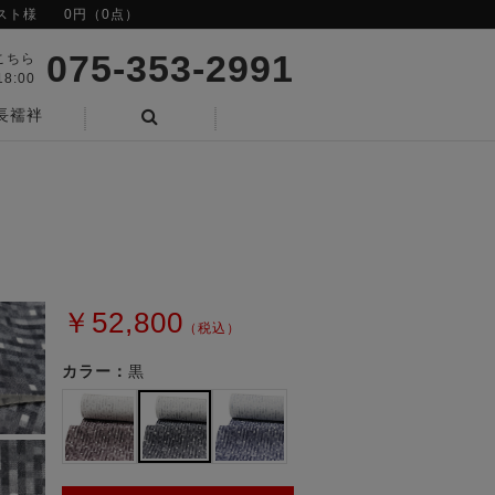
スト様
0円（0点）
075-353-2991
こちら
8:00
長襦袢
検索
￥52,800
（税込）
カラー：
黒