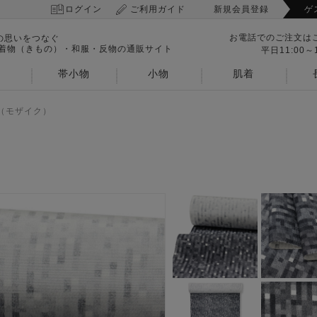
ログイン
ご利用ガイド
新規会員登録
ゲ
お電話でのご注文は
の思いをつなぐ
 着物（きもの）・和服・反物の通販サイト
平日11:00～1
帯小物
小物
肌着
（モザイク）