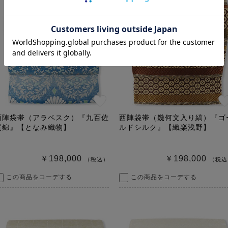
西陣袋帯（アラベスク）『九百佐
西陣袋帯（幾何文入り縞）『ゴ
賀錦』【となみ織物】
ルドシルク』【織楽浅野】
￥198,000
￥198,000
（税込）
（税込
この商品をコーデする
この商品をコーデする