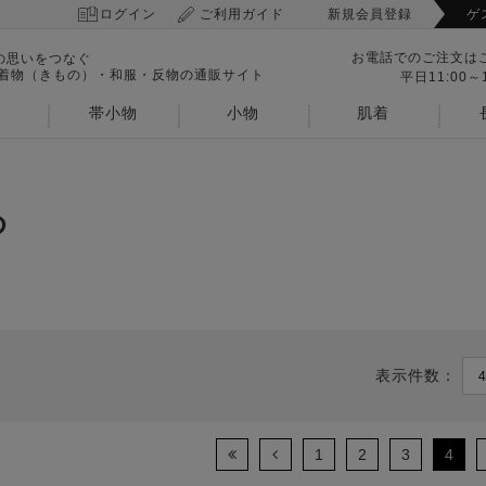
ログイン
ご利用ガイド
新規会員登録
ゲ
お電話でのご注文は
の思いをつなぐ
 着物（きもの）・和服・反物の通販サイト
平日11:00～1
帯小物
小物
肌着
め
表示件数：
1
2
3
4