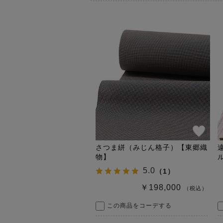
さつま絣（みじん格子）【東郷織
物】
5.0
（
1
）
￥198,000
（税込）
この商品をコーデする