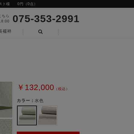
スト様
0円（0点）
075-353-2991
こちら
8:00
長襦袢
検索
￥132,000
（税込）
カラー：
水色