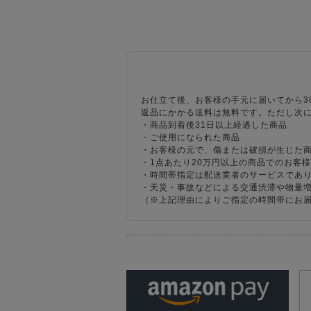
お仕立て後、お客様の手元に届いてから3
返品にかかる送料は無料です。ただし次
・商品到着後31日以上経過した商品
・ご使用になられた商品
・お客様の元で、傷または破損が生じた
・1点あたり20万円以上の商品でのお客
・時間帯指定は配送業者のサービスであ
・天災・事故などによる交通渋滞や物量
（※上記理由によりご指定の時間帯にお