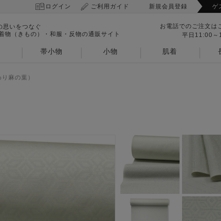
ログイン
ご利用ガイド
新規会員登録
ゲ
お電話でのご注文は
の思いをつなぐ
 着物（きもの）・和服・反物の通販サイト
平日11:00～1
帯小物
小物
肌着
わり麻の葉）
）