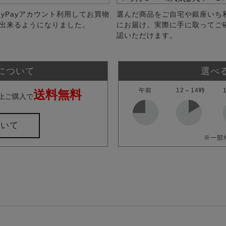
ayPayアカウント利用してお買物
選んだ商品をご自宅や銀座いち
出来るようになりました。
にお届け。実際に手に取ってご
認いただけます。
について
選べ
午前
12～14時
送料無料
上ご購入で
ついて
※一部