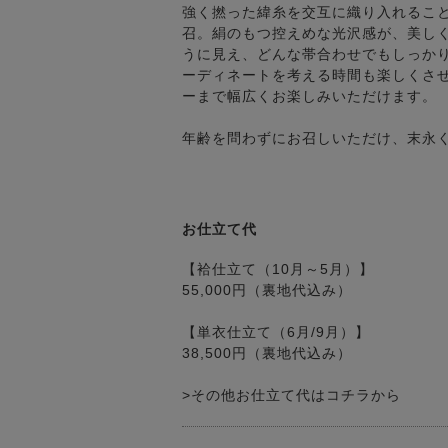
強く撚った緯糸を交互に織り入れるこ
召。絹のもつ控えめな光沢感が、美し
うに見え、どんな帯合わせでもしっか
ーディネートを考える時間も楽しくさ
ーまで幅広くお楽しみいただけます。
年齢を問わずにお召しいただけ、末永
お仕立て代
【袷仕立て（10月～5月）】
55,000円（裏地代込み）
【単衣仕立て（6月/9月）】
38,500円（裏地代込み）
>その他お仕立て代はコチラから