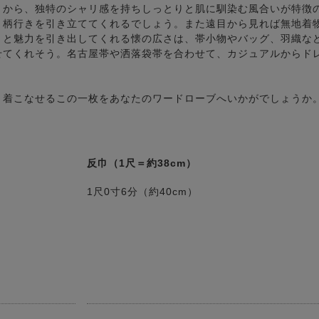
とから、独特のシャリ感を持ちしっとりと肌に馴染む風合いが特徴
く柄行きを引き立ててくれるでしょう。また遠目から見れば無地着
りと魅力を引き出してくれる懐の広さは、帯小物やバッグ、羽織な
せてくれそう。名古屋帯や洒落袋帯を合わせて、カジュアルからド
く着こなせるこの一枚をあなたのワードローブへいかがでしょうか
反巾（1尺＝約38cm）
1尺0寸6分（約40cm）