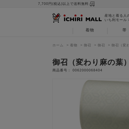
7,700円(税込)以上で送料無料
産地と着る人
いち利モール
着物
帯
ホーム
>
着物
>
御召
>
御召
>
御召（変
御召（変わり麻の葉
商品番号：
0062000068404