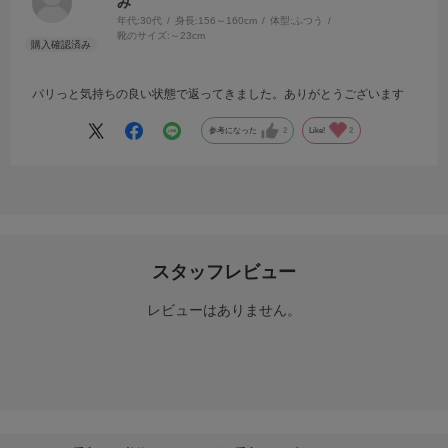
み
年代:
30代
身長:
156～160cm
体型:
ふつう
靴のサイズ:
～23cm
パリっと気持ちの良い状態で返ってきました。ありがとうございます
参考になった
2
Like!
2
スタッフレビュー
レビューはありません。