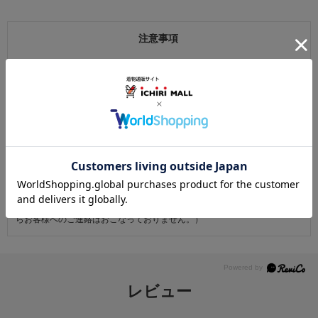
注意事項
お仕立て後、お客様の手元に届いてから30日以内であれば返品可能です。
返品にかかる送料は無料です。
ただし次に該当するものは返品をお受けできません。
・商品到着後31日以上経過した商品
・ご使用になられた商品
・お客様の元で、傷または破損が生じた商品
・1点あたり20万円以上の商品でお客様の寸法にお仕立て済みの場合
・時間帯指定は配送業者のサービスであり、確実なお届けをお約束できる
ものではございません。あらかじめご了承ください。
・天災・事故などによる交通渋滞や物量増加、異常気象やその他諸事情に
より、指定時間帯にお届けができない場合がございます。
（※上記理由によりご指定の時間帯にお届けができない場合、配送業者か
らお客様へのご連絡はおこなっておりません。）
レビュー