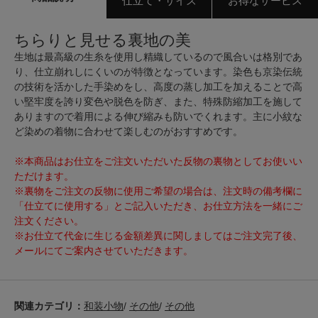
仕立て・サイズ
お得なサービス
ちらりと見せる裏地の美
生地は最高級の生糸を使用し精織しているので風合いは格別であ
り、仕立崩れしにくいのが特徴となっています。染色も京染伝統
の技術を活かした手染めをし、高度の蒸し加工を加えることで高
い堅牢度を誇り変色や脱色を防ぎ、また、特殊防縮加工を施して
ありますので着用による伸び縮みも防いでくれます。主に小紋な
ど染めの着物に合わせて楽しむのがおすすめです。
※本商品はお仕立をご注文いただいた反物の裏物としてお使いい
ただけます。
※裏物をご注文の反物に使用ご希望の場合は、注文時の備考欄に
「仕立てに使用する」とご記入いただき、お仕立方法を一緒にご
注文ください。
※お仕立て代金に生じる金額差異に関しましてはご注文完了後、
メールにてご案内させていただきます。
関連カテゴリ：
和装小物
/
その他
/
その他