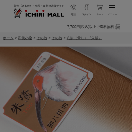
7,700円(税込)以上で送料無料
ホーム
>
和装小物
>
その他
>
その他
>
八掛（暈し）『朱鷺』