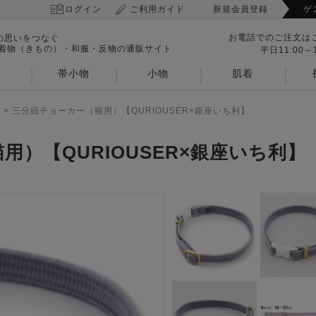
ログイン
ご利用ガイド
新規会員登録
ゲ
お電話でのご注文は
の思いをつなぐ
 着物（きもの）・和服・反物の通販サイト
平日11:00～1
帯小物
小物
肌着
>
三分紐チョーカー（猫用）【QURIOUSER×銀座いち利】
）【QURIOUSER×銀座いち利】