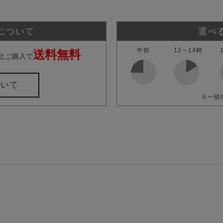
について
選べ
午前
12～14時
送料無料
上ご購入で
ついて
※一部