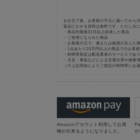
お仕立て後、お客様の手元に届いてから3
返品にかかる送料は無料です。ただし次
・商品到着後31日以上経過した商品
・ご使用になられた商品
・お客様の元で、傷または破損が生じた
・1点あたり20万円以上の商品でのお客
・時間帯指定は配送業者のサービスであ
・天災・事故などによる交通渋滞や物量
（※上記理由によりご指定の時間帯にお
Amazonアカウント利用してお買
P
物が出来るようになりました。
が