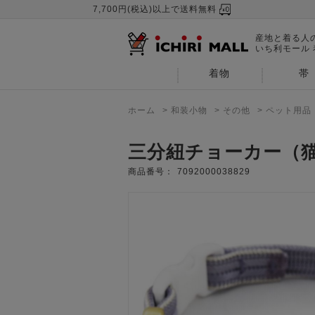
7,700円(税込)以上で送料無料
産地と着る人
いち利モール
着物
帯
ホーム
>
和装小物
>
その他
>
ペット用品
三分紐チョーカー（猫用
商品番号：
7092000038829