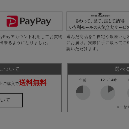
ayPayアカウント利用してお買物
選んだ商品をご自宅や銀座いち
出来るようになりました。
にお届け。実際に手に取ってご
認いただけます。
について
選べ
午前
12～14時
送料無料
上ご購入で
ついて
※一部