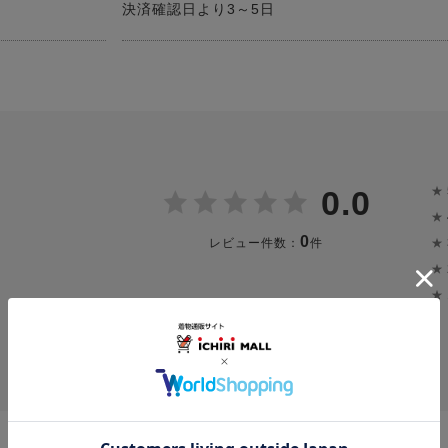
決済確認日より3～5日
★
0.0
★
0
★
レビュー件数：
件
★
★
投稿画像はありません。