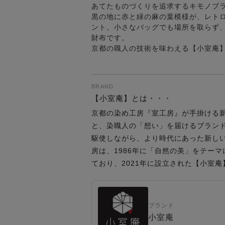
あてたものづくりを追求するキモノブ
黒の地に赤と緑の麻の葉模様が、レト
ント。小さなバッグでも場所を取らず
財布です。
京都の職人の技術を味わえる【小室庵
BRAND
【小室庵】とは・・・
京都の染め工房『室工房』が手掛ける
と、染職人の「想い」を届けるブラン
駆使しながら、より時代にあった新し
房は、1986年に「自然の美」をテー
ており、2021年に設立された【小室
ブランド
小室庵