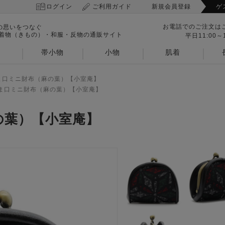
ログイン
ご利用ガイド
新規会員登録
ゲ
お電話でのご注文は
の思いをつなぐ
 着物（きもの）・和服・反物の通販サイト
平日11:00～1
帯小物
小物
肌着
ま口ミニ財布（麻の葉）【小室庵】
ま口ミニ財布（麻の葉）【小室庵】
の葉）【小室庵】