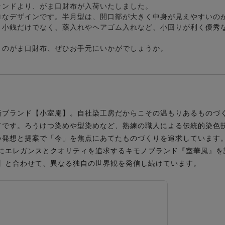
ランドより、がま口財布が入荷いたしました。
ロなデザインです。半月型は、開口部が大きく中身が見えやすいの
、小銭だけでなく、薬入れやヘアゴム入れなど、小回りが利く優秀
】のがま口財布、ぜひお手元にいかがでしょうか。
新ブランド【小室庵】。自社染工房だからこその温もりあるものづ
ドです。ろうけつ染めや型染めなど、熟練の職人による伝統的染色
い発想と提案で「今」を焦点にあてたものづくりを追求しています
マにエレガンスとクオリティを追求するキモノブランド『室華風』を
庵】と合わせて、異なる独自の世界観を発信し続けています。