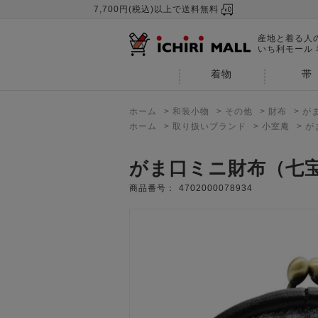
7,700円(税込)以上で送料無料
産地と着る人
いち利モール
着物
帯
ホーム
>
和装小物
>
その他
>
財布
>
が
ホーム
>
取り扱いブランド
>
小室庵
>
が
がま口ミニ財布（七
商品番号：
4702000078934