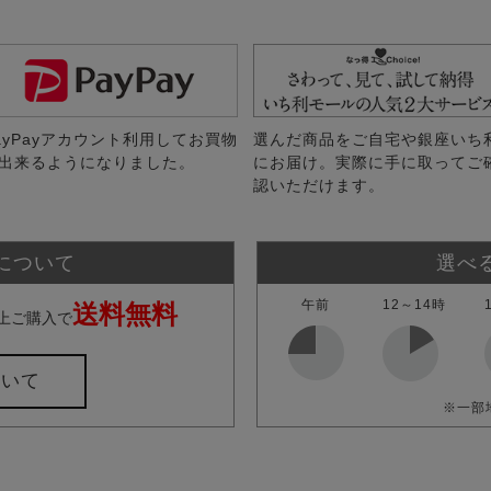
ayPayアカウント利用してお買物
選んだ商品をご自宅や銀座いち
出来るようになりました。
にお届け。実際に手に取ってご
認いただけます。
について
選べ
午前
12～14時
送料無料
上ご購入で
ついて
※一部