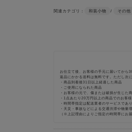
関連カテゴリ：
和装小物
/
その他
お仕立て後、お客様の手元に届いてから3
返品にかかる送料は無料です。ただし次
・商品到着後31日以上経過した商品
・ご使用になられた商品
・お客様の元で、傷または破損が生じた
・1点あたり20万円以上の商品でのお客
・時間帯指定は配送業者のサービスであ
・天災・事故などによる交通渋滞や物量
（※上記理由によりご指定の時間帯にお