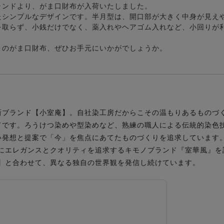
ランドより、がま口財布が入荷いたしました。
たシンプルなデザインです。半月型は、開口部が大きく中身が見え
を取らず、小銭だけでなく、薬入れやヘアゴム入れなど、小回りが
】のがま口財布、ぜひお手元にいかがでしょうか。
新ブランド【小室庵】。自社染工房だからこその温もりあるものづ
ドです。ろうけつ染めや型染めなど、熟練の職人による伝統的染色
い発想と提案で「今」を焦点にあてたものづくりを追求しています
マにエレガンスとクオリティを追求するキモノブランド『室華風』を
庵】と合わせて、異なる独自の世界観を発信し続けています。