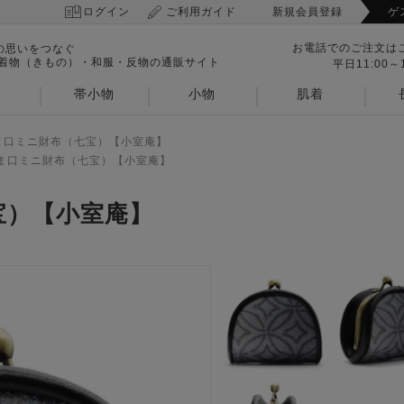
ログイン
ご利用ガイド
新規会員登録
ゲ
お電話でのご注文は
の思いをつなぐ
 着物（きもの）・和服・反物の通販サイト
平日11:00～1
帯小物
小物
肌着
ま口ミニ財布（七宝）【小室庵】
ま口ミニ財布（七宝）【小室庵】
宝）【小室庵】