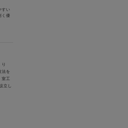
やすい
利く優
くり
技法を
。室工
設立し