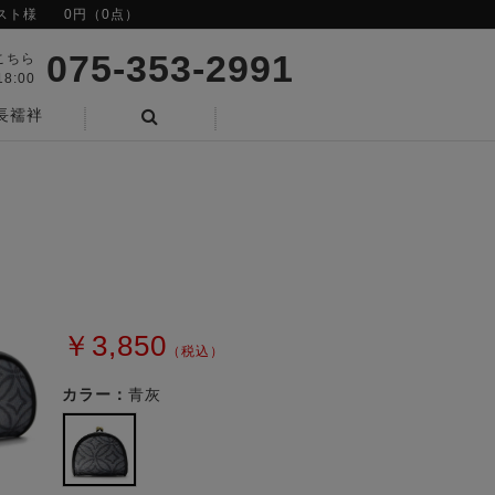
スト様
0円（0点）
075-353-2991
こちら
8:00
長襦袢
検索
￥3,850
（税込）
カラー：
青灰