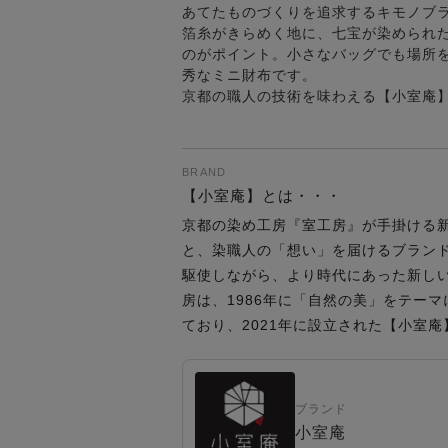
あてたものづくりを追求するキモノブ
箔糸がきらめく地に、七宝が染められ
のがポイント。小さなバッグでも場所
秀なミニ財布です。
京都の職人の技術を味わえる【小室庵
BRAND
【小室庵】とは・・・
京都の染め工房『室工房』が手掛ける
と、染職人の「想い」を届けるブラン
駆使しながら、より時代にあった新し
房は、1986年に「自然の美」をテー
ており、2021年に設立された【小室
ブランド
小室庵