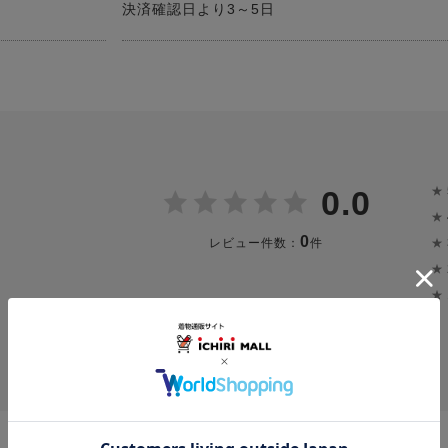
決済確認日より3～5日
★
0.0
★
0
★
レビュー件数：
件
★
★
投稿画像はありません。