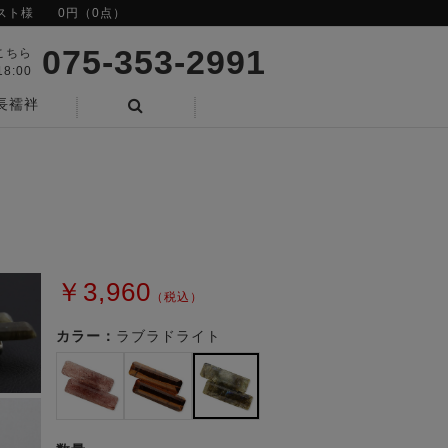
スト様
0円（0点）
075-353-2991
こちら
8:00
長襦袢
検索
￥3,960
（税込）
カラー：
ラブラドライト