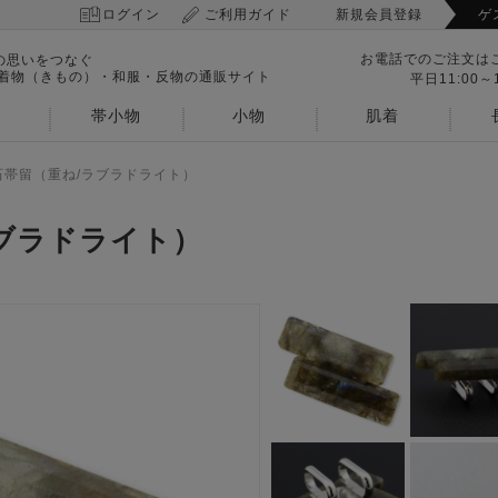
ログイン
ご利用ガイド
新規会員登録
ゲ
お電話でのご注文は
の思いをつなぐ
 着物（きもの）・和服・反物の通販サイト
平日11:00～1
帯小物
小物
肌着
石帯留（重ね/ラブラドライト）
ブラドライト）