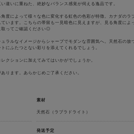
互い違いに重ねた、絶妙なバランス感覚が伺える逸品です。
る角度によって様々な色に変化する虹色の色彩が特徴。カナダのラ
れています。こちらの帯留も一見暗色に見えますが、見る角度によ
に取ってご確認ください◎
チュラルなイメージからシャープでモダンな雰囲気へ。天然石の放
ートにふたつとない彩りを添えてくれるでしょう。
コレクションに加えてみてはいかがでしょうか。
があります。あらかじめご了承ください。
素材
天然石（ラブラドライト）
発送予定