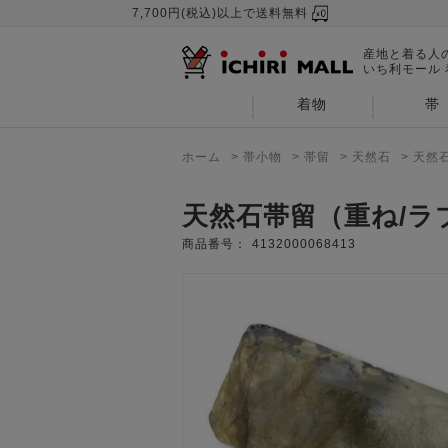
7,700円(税込)以上で送料無料
産地と着る人
いち利モール
着物
帯
ホーム
>
帯小物
>
帯留
>
天然石
>
天然
天然石帯留（重ね/ラ
商品番号：
4132000068413