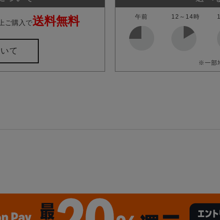
午前
12～14時
送料無料
上ご購入で
ついて
※一部