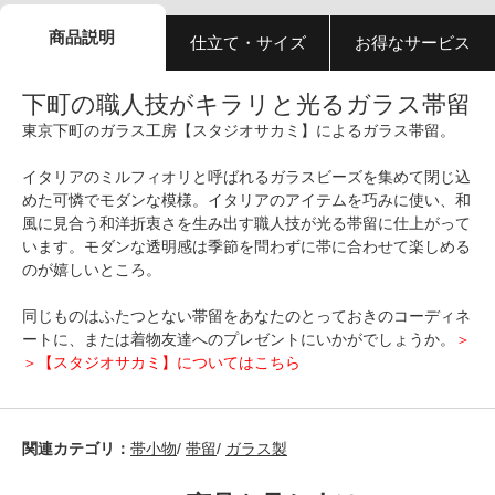
商品説明
仕立て・サイズ
お得なサービス
下町の職人技がキラリと光るガラス帯留
東京下町のガラス工房【スタジオサカミ】によるガラス帯留。
イタリアのミルフィオリと呼ばれるガラスビーズを集めて閉じ込
めた可憐でモダンな模様。イタリアのアイテムを巧みに使い、和
風に見合う和洋折衷さを生み出す職人技が光る帯留に仕上がって
います。モダンな透明感は季節を問わずに帯に合わせて楽しめる
のが嬉しいところ。
同じものはふたつとない帯留をあなたのとっておきのコーディネ
ートに、または着物友達へのプレゼントにいかがでしょうか。
＞
＞【スタジオサカミ】についてはこちら
関連カテゴリ：
帯小物
/
帯留
/
ガラス製