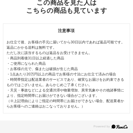
この商品を見た人は
こちらの商品も見ています
注意事項
お仕立て後、お客様の手元に届いてから30日以内であれば返品可能です。
返品にかかる送料は無料です。
ただし次に該当するものは返品をお受けできません。
・商品到着後31日以上経過した商品
・ご使用になられた商品
・お客様の元で、傷または破損が生じた商品
・1点あたり20万円以上の商品でお客様の寸法にお仕立て済みの場合
・時間帯指定は配送業者のサービスであり、確実なお届けをお約束できる
ものではございません。あらかじめご了承ください。
・天災・事故などによる交通渋滞や物量増加、異常気象やその他諸事情に
より、指定時間帯にお届けができない場合がございます。
（※上記理由によりご指定の時間帯にお届けができない場合、配送業者か
らお客様へのご連絡はおこなっておりません。）