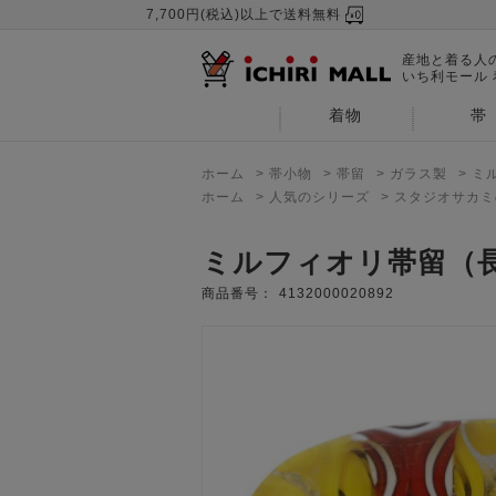
7,700円(税込)以上で送料無料
産地と着る人
いち利モール
着物
帯
ホーム
>
帯小物
>
帯留
>
ガラス製
>
ミ
ホーム
>
人気のシリーズ
>
スタジオサカミ
ミルフィオリ帯留（
商品番号：
4132000020892