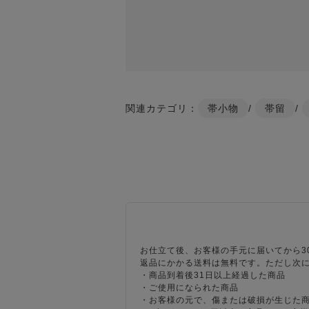
関連カテゴリ：
帯小物
/
帯留
/
お仕立て後、お客様の手元に届いてから3
返品にかかる送料は無料です。ただし次
・商品到着後31日以上経過した商品
・ご使用になられた商品
・お客様の元で、傷または破損が生じた