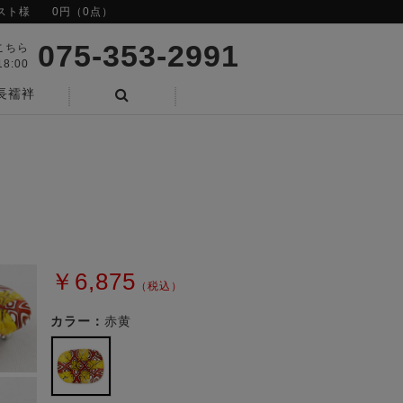
スト様
0円（0点）
075-353-2991
こちら
8:00
長襦袢
検索
￥6,875
（税込）
カラー：
赤黄