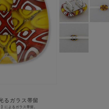
光るガラス帯留
ミ】によるガラス帯留。