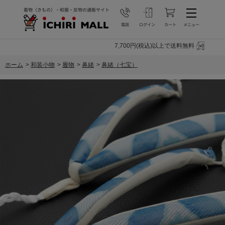
7,700円(税込)以上で送料無料
ホーム
>
和装小物
>
履物
>
鼻緒
>
鼻緒（七宝）