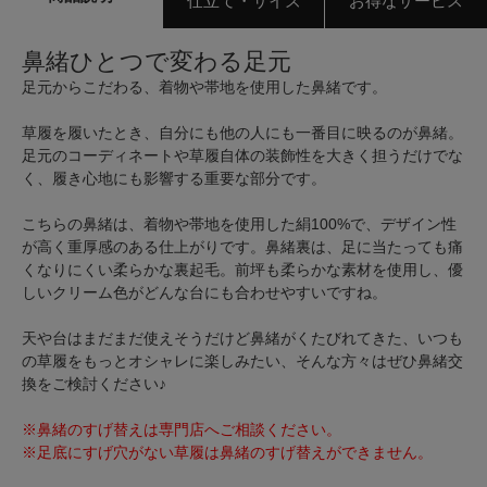
仕立て・サイズ
お得なサービス
鼻緒ひとつで変わる足元
足元からこだわる、着物や帯地を使用した鼻緒です。
草履を履いたとき、自分にも他の人にも一番目に映るのが鼻緒。
足元のコーディネートや草履自体の装飾性を大きく担うだけでな
く、履き心地にも影響する重要な部分です。
こちらの鼻緒は、着物や帯地を使用した絹100%で、デザイン性
が高く重厚感のある仕上がりです。鼻緒裏は、足に当たっても痛
くなりにくい柔らかな裏起毛。前坪も柔らかな素材を使用し、優
しいクリーム色がどんな台にも合わせやすいですね。
天や台はまだまだ使えそうだけど鼻緒がくたびれてきた、いつも
の草履をもっとオシャレに楽しみたい、そんな方々はぜひ鼻緒交
換をご検討ください♪
※鼻緒のすげ替えは専門店へご相談ください。
※足底にすげ穴がない草履は鼻緒のすげ替えができません。