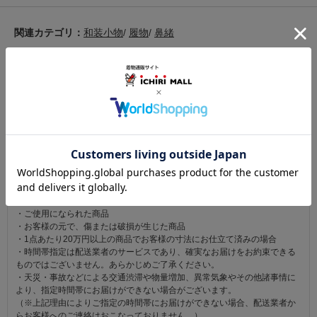
関連カテゴリ：
和装小物
/
履物
/
鼻緒
この商品を見た人は
こちらの商品も見ています
注意事項
お仕立て後、お客様の手元に届いてから30日以内であれば返品可能です。
返品にかかる送料は無料です。
ただし次に該当するものは返品をお受けできません。
・商品到着後31日以上経過した商品
・ご使用になられた商品
・お客様の元で、傷または破損が生じた商品
・1点あたり20万円以上の商品でお客様の寸法にお仕立て済みの場合
・時間帯指定は配送業者のサービスであり、確実なお届けをお約束できる
ものではございません。あらかじめご了承ください。
・天災・事故などによる交通渋滞や物量増加、異常気象やその他諸事情に
より、指定時間帯にお届けができない場合がございます。
（※上記理由によりご指定の時間帯にお届けができない場合、配送業者か
らお客様へのご連絡はおこなっておりません。）