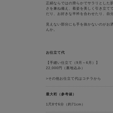
正絹ならではの滑らかでサラリとした
さを兼ね備え、着姿を美しく引き立て
だり、お好きな半衿を合わせたり、自
見えない部分にも手を抜かないのがお
んか。
お仕立て代
【手縫い仕立て（9月～6月）】
22,000円（裏地込み）
>その他お仕立て代はコチラから
最大裄（参考値）
1尺8寸6分（約71cm）