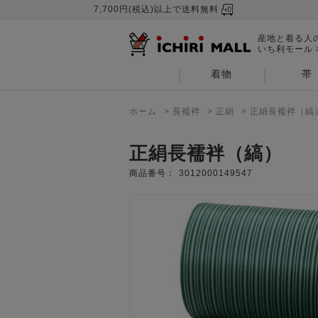
7,700円(税込)以上で送料無料
産地と着る人
いち利モール
着物
帯
ホーム
>
長襦袢
>
正絹
>
正絹長襦袢（縞
正絹長襦袢（縞）
商品番号：
3012000149547