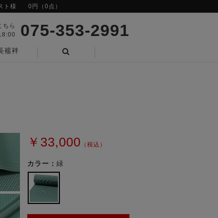
スト様
0円（0点）
075-353-2991
こちら
8:00
長襦袢
検索
￥33,000
（税込）
カラー：
緑