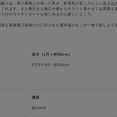
肌触りは、表の着物との添いの良さ、静電気が起こりにくい足さば
てくれます。また柄行きを袖口や裾からチラリと覗かせてお洒落を
分だけのコーディネートを楽しめるのも嬉しいところ。
洒落な着物通◎着物だけに許された襦袢遊びをこの一枚で楽しんで
反巾（1尺＝約38cm）
0尺9寸9分（約38cm）
素材
絹100%