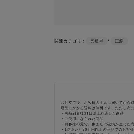
関連カテゴリ：
長襦袢
/
正絹
お仕立て後、お客様の手元に届いてから3
返品にかかる送料は無料です。ただし次
・商品到着後31日以上経過した商品
・ご使用になられた商品
・お客様の元で、傷または破損が生じた
・1点あたり20万円以上の商品でのお客