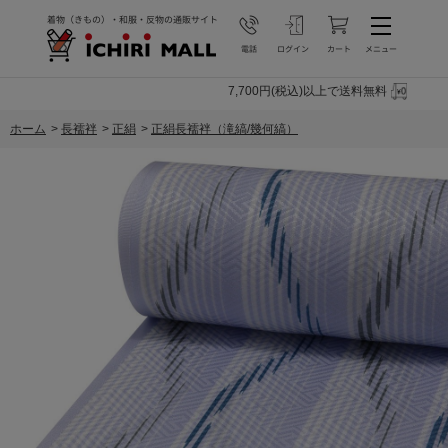
7,700円(税込)以上で送料無料
ホーム
>
長襦袢
>
正絹
>
正絹長襦袢（滝縞/幾何縞）