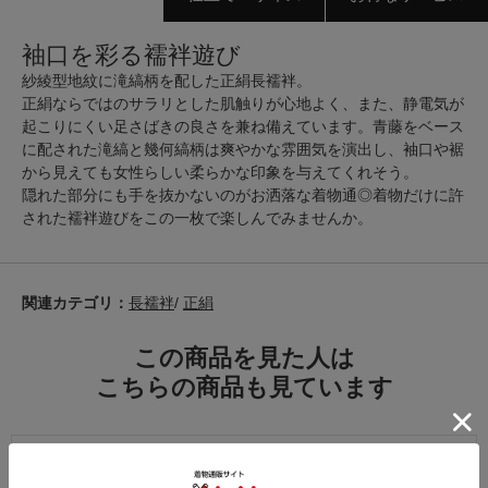
袖口を彩る襦袢遊び
紗綾型地紋に滝縞柄を配した正絹長襦袢。
正絹ならではのサラリとした肌触りが心地よく、また、静電気が
起こりにくい足さばきの良さを兼ね備えています。青藤をベース
に配された滝縞と幾何縞柄は爽やかな雰囲気を演出し、袖口や裾
から見えても女性らしい柔らかな印象を与えてくれそう。
隠れた部分にも手を抜かないのがお洒落な着物通◎着物だけに許
された襦袢遊びをこの一枚で楽しんでみませんか。
関連カテゴリ：
長襦袢
/
正絹
この商品を見た人は
こちらの商品も見ています
注意事項