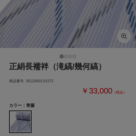
正絹長襦袢（滝縞/幾何縞）
商品番号
3012000133372
￥33,000
（税込）
カラー：青藤