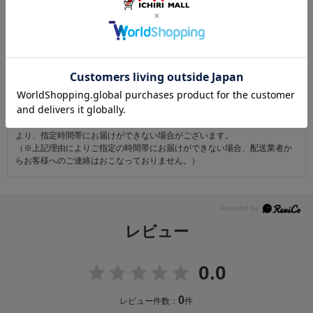
お仕立て後、お客様の手元に届いてから30日以内であれば返品可能です。
返品にかかる送料は無料です。
ただし次に該当するものは返品をお受けできません。
・商品到着後31日以上経過した商品
・ご使用になられた商品
・お客様の元で、傷または破損が生じた商品
・1点あたり20万円以上の商品でお客様の寸法にお仕立て済みの場合
・時間帯指定は配送業者のサービスであり、確実なお届けをお約束できる
ものではございません。あらかじめご了承ください。
・天災・事故などによる交通渋滞や物量増加、異常気象やその他諸事情に
より、指定時間帯にお届けができない場合がございます。
（※上記理由によりご指定の時間帯にお届けができない場合、配送業者か
らお客様へのご連絡はおこなっておりません。）
レビュー
0.0
0
レビュー件数：
件