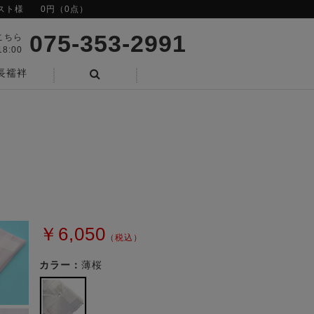
スト様
0円（0点）
075-353-2991
こちら
8:00
長襦袢
検索
￥6,050
（税込）
カラー：
薄桜