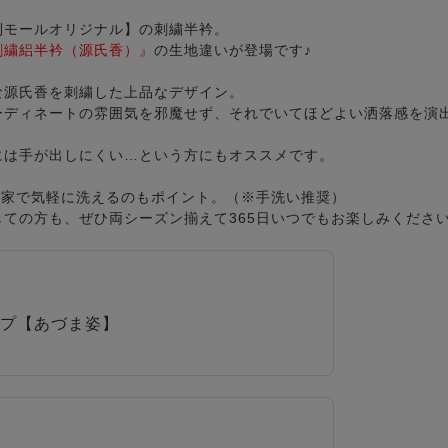
利モールオリジナル】の刺繍半衿。
刺繍絽半衿（源氏香）』
の生地違いが登場です♪
な源氏香を刺繍した上品なデザイン。
ーディネートの雰囲気を邪魔せず、それでいてほどよい洒落感を演
には手が出しにくい…という方にもオススメです。
お家で気軽に洗えるのもポイント。（※手洗い推奨）
ての方も、ぜひ両シーズン揃えて365日いつでもお楽しみくださ
プ【あづま姿】