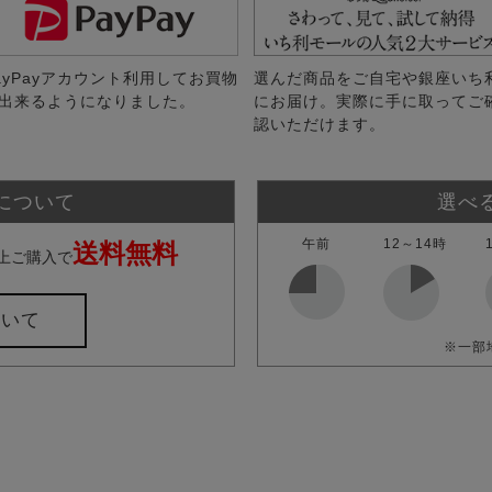
ayPayアカウント利用してお買物
選んだ商品をご自宅や銀座いち
出来るようになりました。
にお届け。実際に手に取ってご
認いただけます。
について
選べ
午前
12～14時
送料無料
上ご購入で
ついて
※一部