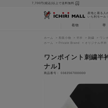
7,700円(税込)以上で送料無料
産地と着る人
いち利モール
着物
帯
ホーム
>
和装小物
>
半衿
>
刺繍
>
ワン
ホーム
>
Private Brand
>
オリジナル半衿
ワンポイント刺繍半
ナル】
商品番号：
0383567000000