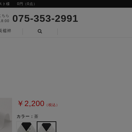
スト様
0円（0点）
075-353-2991
こちら
8:00
長襦袢
検索
￥2,200
（税込）
カラー：
茶