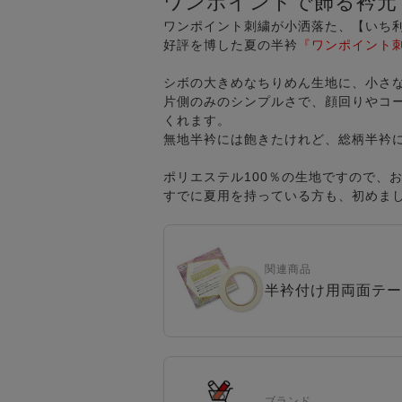
ワンポイントで飾る衿元
ワンポイント刺繍が小洒落た、【いち
好評を博した夏の半衿
『ワンポイント
シボの大きめなちりめん生地に、小さ
片側のみのシンプルさで、顔回りやコ
くれます。
無地半衿には飽きたけれど、総柄半衿
ポリエステル100％の生地ですので、
すでに夏用を持っている方も、初めまし
関連商品
半衿付け用両面テー
ブランド