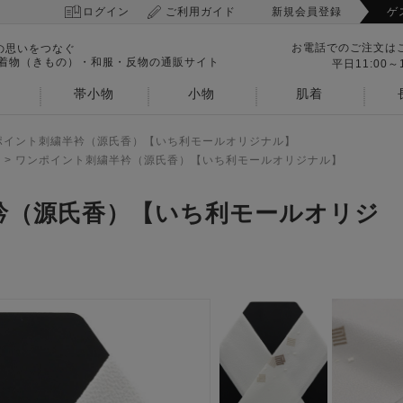
ログイン
ご利用ガイド
新規会員登録
ゲ
お電話でのご注文は
の思いをつなぐ
 着物（きもの）・和服・反物の通販サイト
平日11:00～1
帯小物
小物
肌着
ポイント刺繍半衿（源氏香）【いち利モールオリジナル】
>
ワンポイント刺繍半衿（源氏香）【いち利モールオリジナル】
衿（源氏香）【いち利モールオリジ