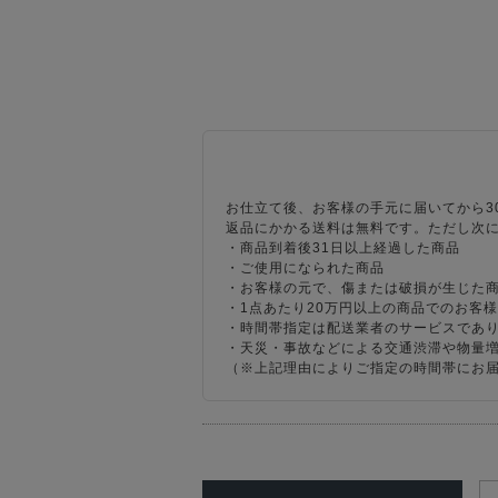
お仕立て後、お客様の手元に届いてから3
返品にかかる送料は無料です。ただし次
・商品到着後31日以上経過した商品
・ご使用になられた商品
・お客様の元で、傷または破損が生じた
・1点あたり20万円以上の商品でのお客
・時間帯指定は配送業者のサービスであ
・天災・事故などによる交通渋滞や物量
（※上記理由によりご指定の時間帯にお