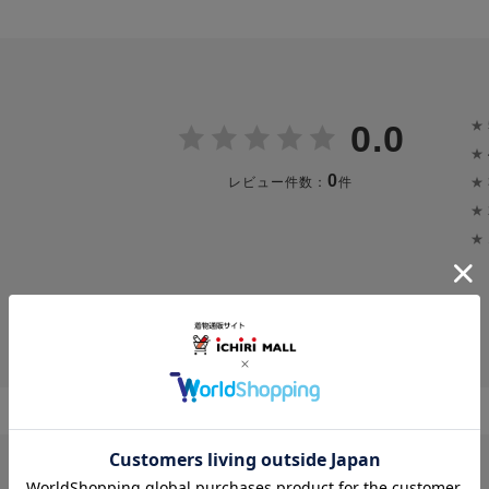
★
0.0
★
0
★
レビュー件数：
件
★
★
投稿画像はありません。