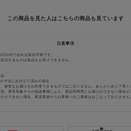
この商品を見た人はこちらの商品も見ています
注意事項
0日以内であれば返品可能です。
に該当するものは返品をお受けできません。
商品
様の寸法にお仕立て済みの場合
り、確実なお届けをお約束できるものではございません。あらかじめご了承く
増加、異常気象やその他諸事情により、指定時間帯にお届けができない場合が
届けができない場合、配送業者からお客様へのご連絡はおこなっておりません