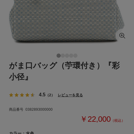
がま口バッグ（苧環付き）『彩
小径』
4.5
（2）
レビューを見る
商品番号
0382893000000
￥22,000
（税込）
カラー：水色