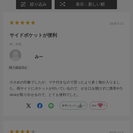
絞り込み
表示：新しい順
2026.5.11
サイドポケットが便利
色：水色
みー
小さめの印象でしたが、マチ付きなので思ったより多く物が入りまし
た。両サイドにポケットが付いているので、がま口を開けずに携帯やS
uicaが取り出せるので、とても便利でした。
参考になった
2
Like!
2
2025.12.3