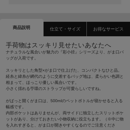
商品説明
仕立て・サイズ
お得なサービス
手荷物はスッキリ見せたいあなたへ
ナチュラルな風合いが魅力の『彩小径』シリーズより、がま口バ
ッグが入荷です。
スッキリとした角型×がま口で仕上げた、コンパクトなひと品。
経糸と緯糸が網代のように交差するバッグ地は、柔らかい色調と
相まって、ほっこり優しい風合いです。
小さく揺れる苧環のストラップが可愛らしいですね。
がばっと開くがま口は、500mlのペットボトルが寝かせると入る
幅感です。
内部ポケットはありませんが、両サイドに独立したスリットポケ
ットがあり、分けておきたい小物収納に役立ちます。（※中に物
を入れすぎると、がま口が開きやすくなるのでご注意くださ