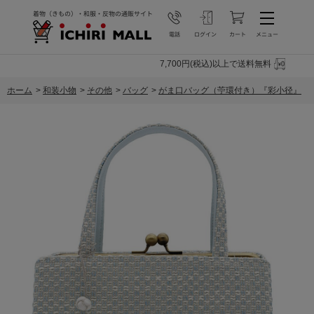
7,700円(税込)以上で送料無料
ホーム
>
和装小物
>
その他
>
バッグ
>
がま口バッグ（苧環付き）『彩小径』