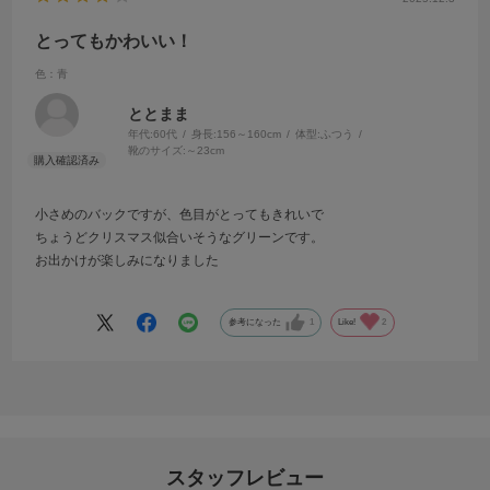
とってもかわいい！
色：青
ととまま
年代:
60代
身長:
156～160cm
体型:
ふつう
靴のサイズ:
～23cm
小さめのバックですが、色目がとってもきれいで
ちょうどクリスマス似合いそうなグリーンです。
お出かけが楽しみになりました
参考になった
1
Like!
2
スタッフレビュー