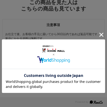
この商品を見た人は
こちらの商品も見ています
注意事項
お仕立て後、お客様の手元に届いてから30日以内であれば返品可能です。
返品にかかる送料は無料です。
ただし次に該当するものは返品をお受けできません。
・商品到着後31日以上経過した商品
・ご使用になられた商品
・お客様の元で、傷または破損が生じた商品
・1点あたり20万円以上の商品でお客様の寸法にお仕立て済みの場合
・時間帯指定は配送業者のサービスであり、確実なお届けをお約束できる
ものではございません。あらかじめご了承ください。
・天災・事故などによる交通渋滞や物量増加、異常気象やその他諸事情に
より、指定時間帯にお届けができない場合がございます。
（※上記理由によりご指定の時間帯にお届けができない場合、配送業者か
らお客様へのご連絡はおこなっておりません。）