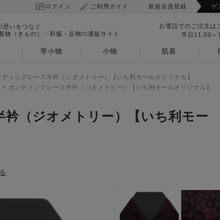
ログイン
ご利用ガイド
新規会員登録
ゲ
お電話でのご注文は
の思いをつなぐ
 着物（きもの）・和服・反物の通販サイト
平日11:00～1
帯小物
小物
肌着
ンディングレース半衿（ジオメトリー）【いち利モールオリジナル】
>
ボンディングレース半衿（ジオメトリー）【いち利モールオリジナル】
半衿（ジオメトリー）【いち利モー
る