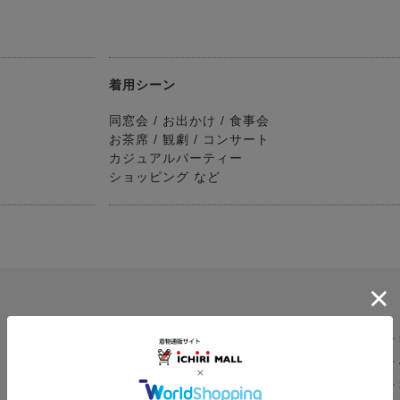
着用シーン
同窓会 / お出かけ / 食事会
お茶席 / 観劇 / コンサート
カジュアルパーティー
ショッピング など
★
5.0
★
1
★
レビュー件数：
件