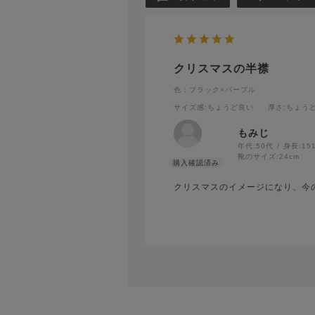
クリスマスの半襟
色：ブラック×パープル
サイズ感
:ちょうど良い
厚さ
:ちょう
もみじ
年代:
50代
身長:
15
靴のサイズ:
24cm
クリスマスのイメージになり、今