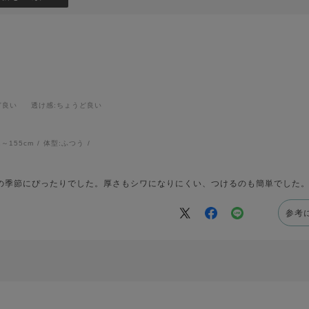
ど良い
透け感
:ちょうど良い
1～155cm
体型:
ふつう
の季節にぴったりでした。厚さもシワになりにくい、つけるのも簡単でした
参考