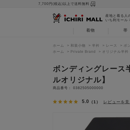
7,700円(税込)以上で送料無料
産地と着る人
いち利モール
着物
帯
ホーム
>
和装小物
>
半衿
>
レース
>
ボ
ホーム
>
Private Brand
>
オリジナル半衿
ボンディングレース
ルオリジナル】
商品番号：
0382505000000
5.0
（1）
レビューを見