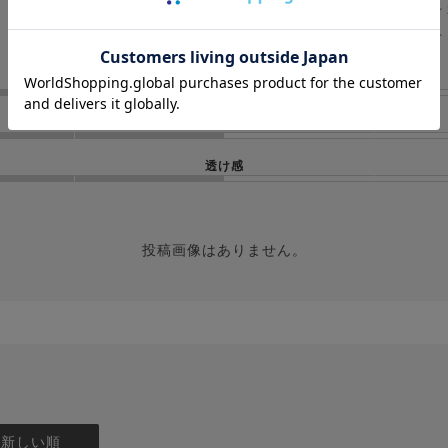
★
★
サイズ感
厚さ
透け感
投稿画像はありません。
：新しい順