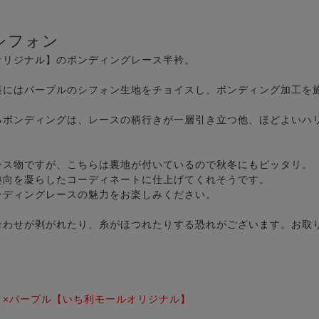
シフォン
オリジナル】のボンディングレース半衿。
裏にはパープルのシフォン生地をチョイスし、ボンディング加工を
るボンディングは、レースの柄行きが一層引き立つ他、ほどよいハ
ース物ですが、こちらは裏地が付いているので秋冬にもピッタリ。
趣向を凝らしたコーディネートに仕上げてくれそうです。
ンディングレースの魅力をお楽しみください。
合わせが剥がれたり、糸がほつれたりする恐れがございます。お取
ク×パープル【いち利モールオリジナル】