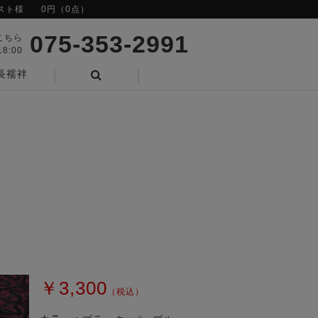
スト様
0円（0点）
075-353-2991
こちら
8:00
長襦袢
検索
￥3,300
（税込）