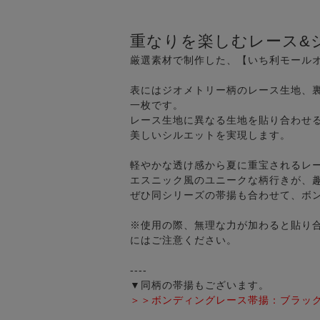
重なりを楽しむレース&
厳選素材で制作した、【いち利モール
表にはジオメトリー柄のレース生地、
一枚です。
レース生地に異なる生地を貼り合わせ
美しいシルエットを実現します。
軽やかな透け感から夏に重宝されるレ
エスニック風のユニークな柄行きが、
ぜひ同シリーズの帯揚も合わせて、ボ
※使用の際、無理な力が加わると貼り
にはご注意ください。
----
▼同柄の帯揚もございます。
＞＞ボンディングレース帯揚：ブラッ