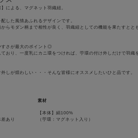
房】による、マグネット羽織紐。
を配した風情あふれるデザインです。
柄からモダン柄まで相性が良く、羽織紐としての機能を果たすとと
やすさが最大のポイント◎
れており、一度乳にカニ環をつければ、苧環の付け外しだけで羽織
け外しが煩わしい・・・そんな皆様にオススメしたいひと品です。
素材
【本体】絹100%
体差あり
（苧環：マグネット入り）