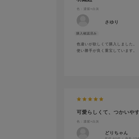
色：濃紫×白灰
さゆり
色違いが欲しくて購入しました。
使い勝手が良く重宝しています。
可愛らしくて、つかいや
色：濃紫×白灰
どりちゃん
年代:
60代
身長:
15