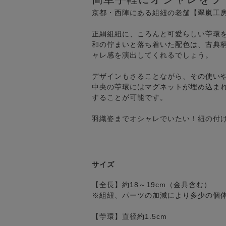
京都・西陣にある組紐の老舗【翠嵐工
正絹組紐に、ころんと可愛らしい苧環
和の佇まいと落ち着いた配色は、古典
ャレ感を演出してくれるでしょう。
デザインもさることながら、その使い
中央の苧環にはマグネットが埋め込ま
することが可能です。
羽織姿までオシャレでいたい！紐の付
サイズ
【全長】約18～19cm（金具含む）
※組紐、パーツの加減により多少の個
【苧環】直径約1.5cm