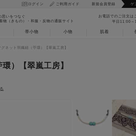
ログイン
ご利用ガイド
新規会員登録
ゲ
お電話でのご注文は
の思いをつなぐ
 着物（きもの）・和服・反物の通販サイト
平日11:00～1
帯小物
小物
肌着
マグネット羽織紐（苧環）【翠嵐工房】
苧環）【翠嵐工房】
る