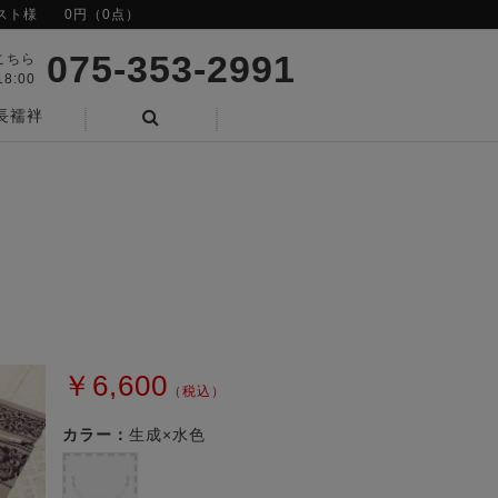
スト様
0円（0点）
075-353-2991
こちら
8:00
長襦袢
検索
￥6,600
（税込）
カラー：
生成×水色