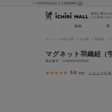
7,700円(税込)以上で送料無料
産地と着る人
いち利モール
着物
帯
ホーム
>
和装小物
>
その他
>
羽織紐
>
マグネット羽織紐（
商品番号：
0380932000000
5.0
（3）
レビューを見