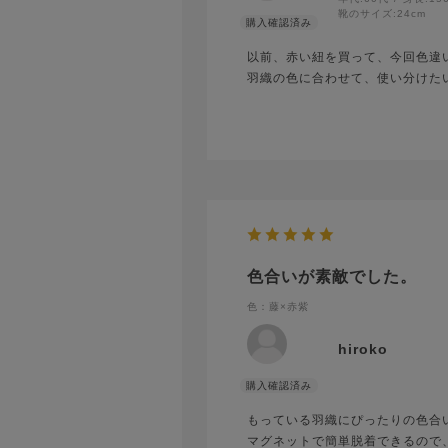
靴のサイズ:
24cm
以前、赤い紐を買って、今回色違
羽織の色に合わせて、使い分けた
色合いが素敵でした。
色：藤×赤紫
hiroko
もっている羽織にぴったりの色合
マグネットで簡単脱着できるので