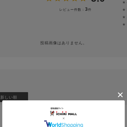
★
3
★
レビュー件数：
件
★
★
投稿画像はありません。
：新しい順