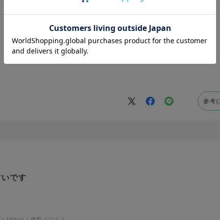
参考
すいです
6～160cm
体型:
ふつう