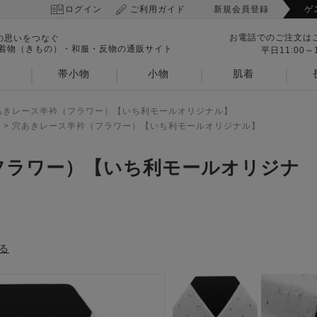
ログイン
ご利用ガイド
新規会員登録
ゲ
お電話でのご注文は
の思いをつなぐ
 着物（きもの）・和服・反物の通販サイト
平日11:00～1
帯小物
小物
肌着
あきレース半衿（フラワー）【いち利モールオリジナル】
>
穴あきレース半衿（フラワー）【いち利モールオリジナル】
フラワー）【いち利モールオリジナ
る