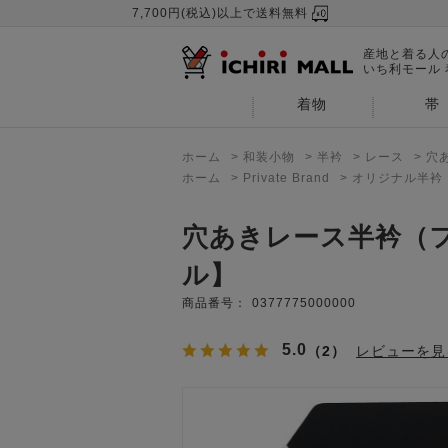
7,700円(税込)以上で送料無料
産地と着る人
いち利モール
着物
帯
ホーム
>
和装小物
>
半衿
>
レース
>
穴
ホーム
>
Private Brand
>
オリジナル半衿
穴あきレース半衿（
ル】
商品番号：
0377775000000
5.0
（2）
レビューを見