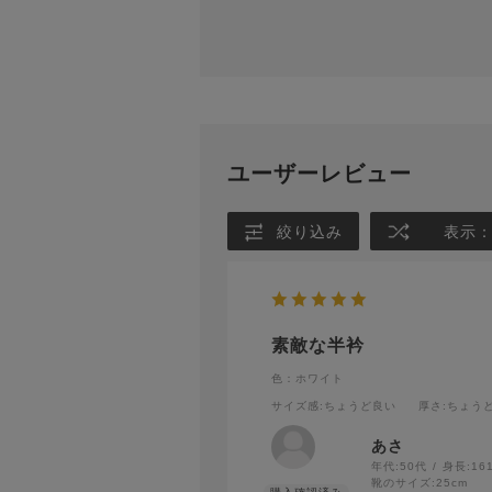
ユーザーレビュー
絞り込み
表示
素敵な半衿
色：ホワイト
サイズ感
:ちょうど良い
厚さ
:ちょう
あさ
年代:
50代
身長:
16
靴のサイズ:
25cm