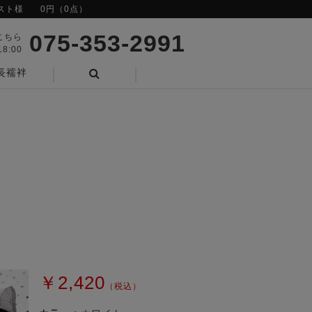
スト様
0円（0点）
075-353-2991
こちら
8:00
長襦袢
検索
￥2,420
（税込）