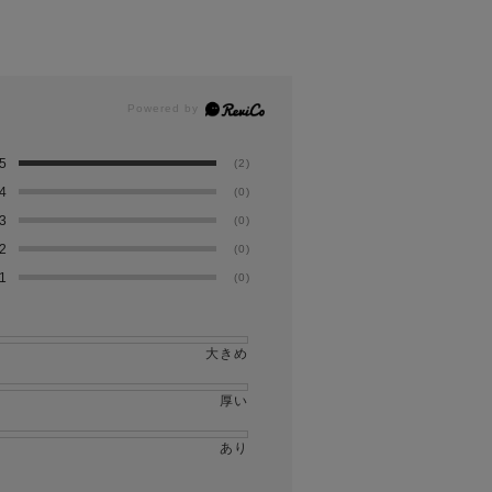
5
(2)
4
(0)
3
(0)
2
(0)
1
(0)
大きめ
厚い
あり