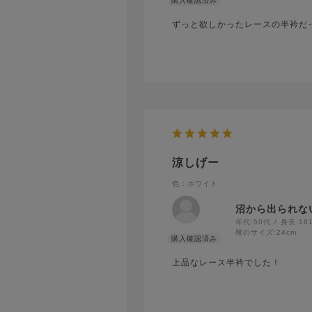
ずっと欲しかったレースの半衿だ
涼しげー
色：ホワイト
沼から出られな
年代:
50代
身長:
16
靴のサイズ:
24cm
上品なレース半衿でした！