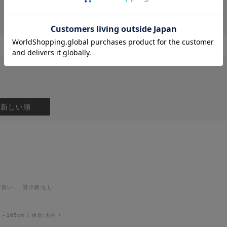
投稿画像はありません。
：新しい順
ど良い
透け感
:なし
1～165cm
体型:
大柄