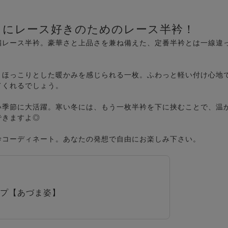
さにレース好きのためのレース半衿！
繍レース半衿。豪華さと上品さを兼ね備えた、定番半衿とは一線違
とほっこりとした暖かみを感じられる一枚。ふわっと軽い付け心地
てくれるでしょう。
い季節に大活躍。寒い冬には、もう一枚半衿を下に挟むことで、温
できますよ◎
衿コーディネート。あなたの発想で自由にお楽しみ下さい。
プ【あづま姿】