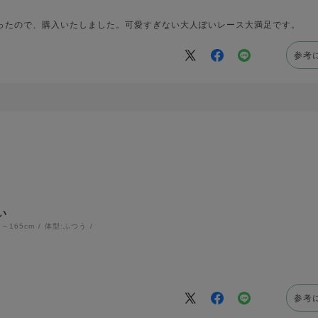
ったので、購入いたしました。可愛すぎない大人ぽいレース大満足です。
参考
い
1～165cm
体型:
ふつう
参考