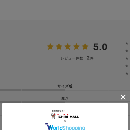
★
5.0
★
2
★
レビュー件数：
件
★
★
サイズ感
厚さ
透け感