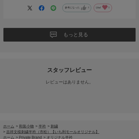
参考になった
4
Like!
5
もっと見る
スタッフレビュー
レビューはありません。
ホーム
>
和装小物
>
半衿
>
刺繍
>
吉祥文様刺繍半衿（市松）【いち利モールオリジナル】
ホーム
>
Private Brand
>
オリジナル半衿