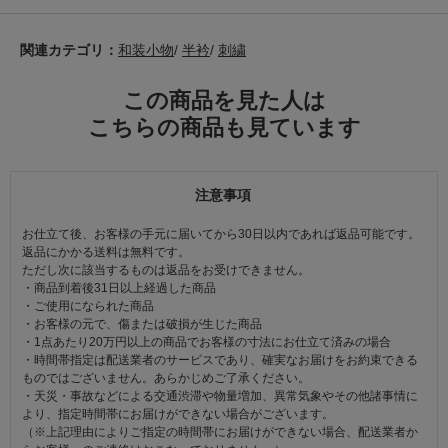
関連カテゴリ：
和装小物
/
半衿
/
刺繍
この商品を見た人は
こちらの商品も見ています
注意事項
お仕立て後、お客様の手元に届いてから30日以内であれば返品可能です。
返品にかかる送料は無料です。
ただし次に該当するものは返品をお受けできません。
・商品到着後31日以上経過した商品
・ご使用になられた商品
・お客様の元で、傷または破損が生じた商品
・1点あたり20万円以上の商品でお客様の寸法にお仕立て済みの場合
・時間帯指定は配送業者のサービスであり、確実なお届けをお約束できる
ものではございません。あらかじめご了承ください。
・天災・事故などによる交通渋滞や物量増加、異常気象やその他諸事情に
より、指定時間帯にお届けができない場合がございます。
（※上記理由によりご指定の時間帯にお届けができない場合、配送業者か