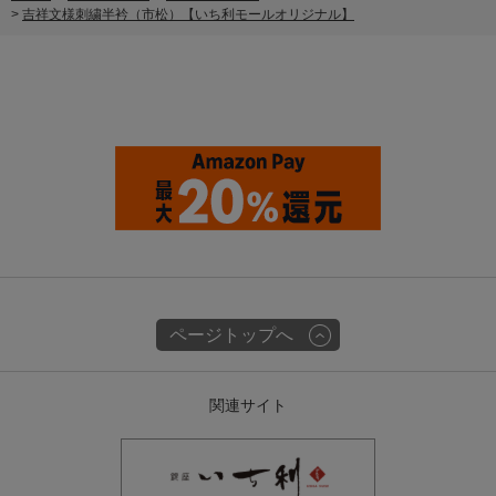
>
吉祥文様刺繍半衿（市松）【いち利モールオリジナル】
ページトップへ
関連サイト