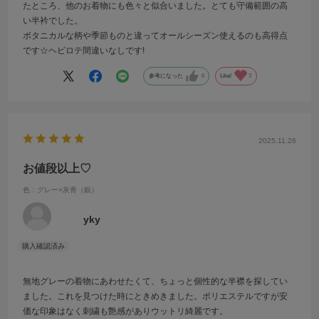
たところ、他のお着物にも色々と似合いました。とても守備範囲の高
い半衿でした。
ボタニカルな柄や季節ものと違ってオールシーズン使えるのも高得点
です☆ヘビロテ間違いなしです!
参考になった
6
Like!
3
2025.11.26
お値段以上♡
色：グレー×灰青（銀）
yky
無地グレーの着物にあわせたくて、ちょっと個性的な半襟を探してい
ました。これを見つけた時にときめきました。ポリエステルですが安
価な印象はなく刺繍も艶感がありウットリ綺麗です。