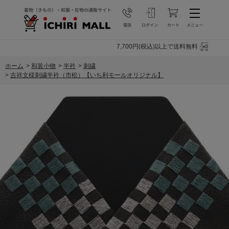
7,700円(税込)以上で送料無料
ホーム
>
和装小物
>
半衿
>
刺繍
>
吉祥文様刺繍半衿（市松）【いち利モールオリジナル】