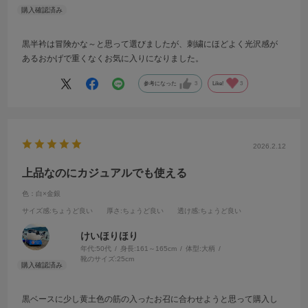
黒半衿は冒険かな～と思って選びましたが、刺繍にほどよく光沢感が
あるおかげで重くなくお気に入りになりました。
参考になった
3
Like!
3
2026.2.12
上品なのにカジュアルでも使える
色：白×金銀
サイズ感
:ちょうど良い
厚さ
:ちょうど良い
透け感
:ちょうど良い
けいほりほり
年代:
50代
身長:
161～165cm
体型:
大柄
靴のサイズ:
25cm
黒ベースに少し黄土色の筋の入ったお召に合わせようと思って購入し