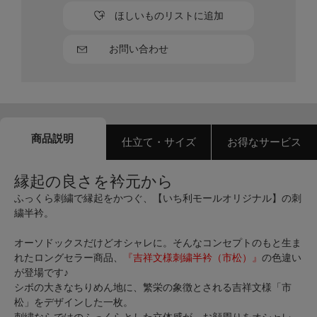
ほしいものリストに追加
お問い合わせ
商品説明
仕立て・サイズ
お得なサービス
縁起の良さを衿元から
ふっくら刺繍で縁起をかつぐ、【いち利モールオリジナル】の刺
繍半衿。
オーソドックスだけどオシャレに。そんなコンセプトのもと生ま
れたロングセラー商品、
『吉祥文様刺繍半衿（市松）』
の色違い
が登場です♪
シボの大きなちりめん地に、繁栄の象徴とされる吉祥文様「市
松」をデザインした一枚。