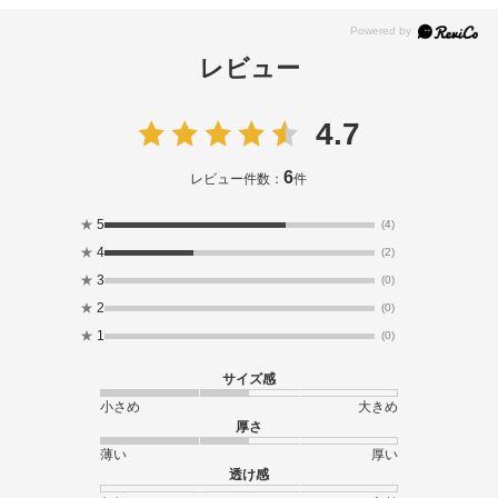
レビュー
4.7
6
レビュー件数：
件
★
5
(4)
★
4
(2)
★
3
(0)
★
2
(0)
★
1
(0)
サイズ感
小さめ
大きめ
厚さ
薄い
厚い
透け感