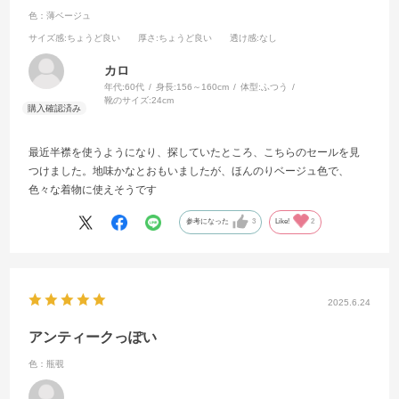
色：薄ベージュ
サイズ感
:ちょうど良い
厚さ
:ちょうど良い
透け感
:なし
カロ
年代:
60代
身長:
156～160cm
体型:
ふつう
靴のサイズ:
24cm
最近半襟を使うようになり、探していたところ、こちらのセールを見
つけました。地味かなとおもいましたが、ほんのりベージュ色で、
色々な着物に使えそうです
参考になった
3
Like!
2
2025.6.24
アンティークっぽい
色：瓶覗