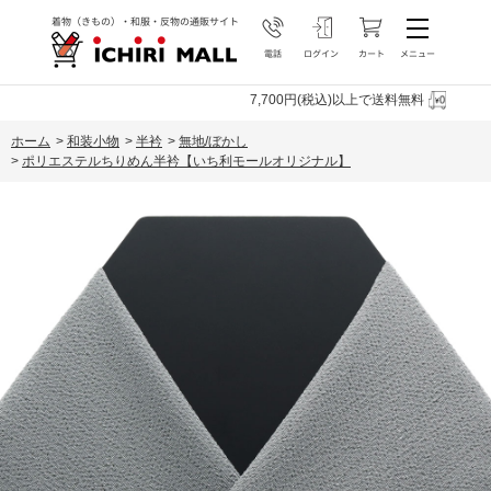
7,700円(税込)以上で送料無料
ホーム
>
和装小物
>
半衿
>
無地/ぼかし
>
ポリエステルちりめん半衿【いち利モールオリジナル】