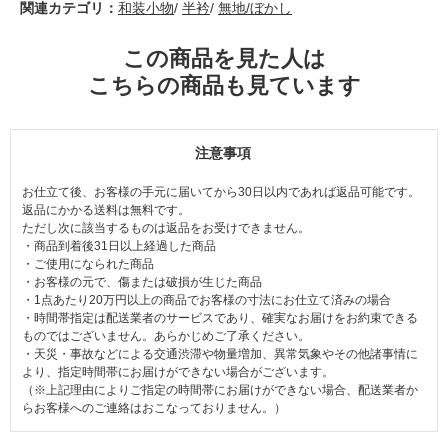
関連カテゴリ：
和装小物
/
半衿
/
無地/ぼかし
この商品を見た人は
こちらの商品も見ています
注意事項
お仕立て後、お客様の手元に届いてから30日以内であれば返品可能です。
返品にかかる送料は無料です。
ただし次に該当するものは返品をお受けできません。
・商品到着後31日以上経過した商品
・ご使用になられた商品
・お客様の元で、傷または破損が生じた商品
・1点あたり20万円以上の商品でお客様の寸法にお仕立て済みの場合
・時間帯指定は配送業者のサービスであり、確実なお届けをお約束できる
ものではございません。あらかじめご了承ください。
・天災・事故などによる交通渋滞や物量増加、異常気象やその他諸事情に
より、指定時間帯にお届けができない場合がございます。
（※上記理由によりご指定の時間帯にお届けができない場合、配送業者か
らお客様へのご連絡はおこなっておりません。）