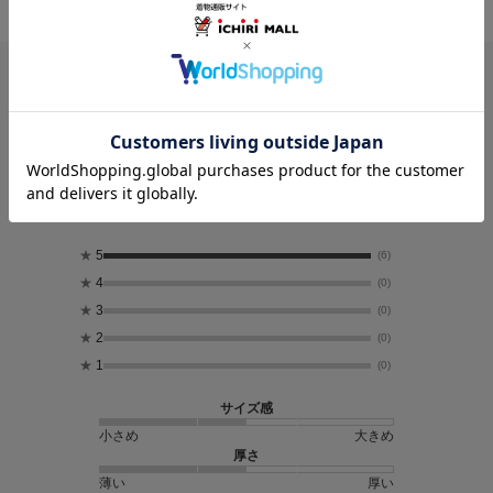
レビュー
5.0
6
レビュー件数：
件
★
5
(6)
★
4
(0)
★
3
(0)
★
2
(0)
★
1
(0)
サイズ感
小さめ
大きめ
厚さ
薄い
厚い