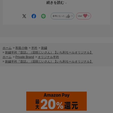
ても大人っぽい雰囲気なので挑戦しやすいと思います！
続きを読む
商品紹介動画もぜひご覧ください～
参考になった
3
Like!
3
ホーム
>
和装小物
>
半衿
>
刺繍
>
刺繍半衿『昔話』（花咲じいさん）【いち利モールオリジナル】
ホーム
>
Private Brand
>
オリジナル半衿
>
刺繍半衿『昔話』（花咲じいさん）【いち利モールオリジナル】