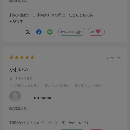
刺繍が素敵で、、刺繍大好きな私は、たまりません笑
素敵です
参考になった
3
Like!
3
2026.3.28
かわいい
色：さるかに合戦
サイズ感
:ちょうど良い
厚さ
:ちょうど良い
透け感
:ちょうど良い
no name
刺繍がたくさんなので、ぴ！と。笑。かわいいです。