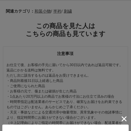
関連カテゴリ：
和装小物
/
半衿
/
刺繍
この商品を見た人は
こちらの商品も見ています
注意事項
お仕立て後、お客様の手元に届いてから30日以内であれば返品可能です。
返品にかかる送料は無料です。
ただし次に該当するものは返品をお受けできません。
・商品到着後31日以上経過した商品
・ご使用になられた商品
・お客様の元で、傷または破損が生じた商品
・1点あたり20万円以上の商品でお客様の寸法にお仕立て済みの場合
・時間帯指定は配送業者のサービスであり、確実なお届けをお約束できる
ものではございません。あらかじめご了承ください。
・天災・事故などによる交通渋滞や物量増加、異常気象やその他諸事情に
より、指定時間帯にお届けができない場合がございます。
（※上記理由によりご指定の時間帯にお届けができない場合、配送業者か
らお客様へのご連絡はおこなっておりません。）