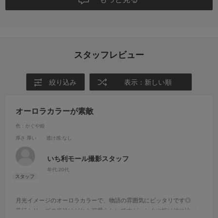
スタッフレビュー
絞り込み
表示：新しい順
オーロラカラーが素敵
色：かぐや姫
厚さ
:厚い
透け感
:なし
いち利モール撮影スタッフ
年代:
20代
月光イメージのオーロラカラーで、物語の雰囲気にピッタリです◎
昔話シリーズの半衿はどれも可愛らしいですが、かぐや姫は他に比べ