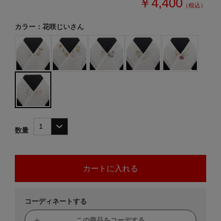
￥4,400
（税込）
カラー：花咲じいさん
数量
コーディネートする
この商品をコーデする