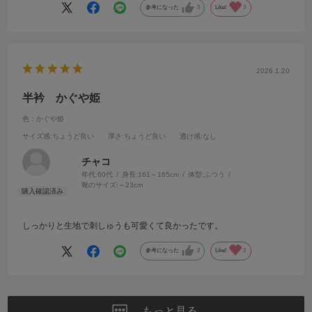
参考になった
3
Like!
3
2026.1.20
半衿 かぐや姫
色：かぐや姫
サイズ感
:ちょうど良い
厚さ
:ちょうど良い
透け感
:なし
チャコ
年代:
60代
身長:
161～165cm
体型:
ふつう
靴のサイズ:
～23cm
しっかりと生地で刺しゅうも可愛くて良かったです。
参考になった
2
Like!
2
もっと見る