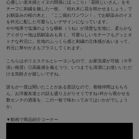
心優しい老夫婦とイヌの関係にほっこり♪「花咲じいさん」をモ
チーフに刺繍を施した一枚。「枯れ木に花を咲かせましょう」で
お馴染みの桜の木と、「ここ掘れワンワン！」でお馴染みのイヌ
を衿元に配した可愛らしいデザインになっています。
やや地厚で塩瀬のような横畝（うね）が清楚な生地に、柔らかな
アイボリー地は肌馴染みも良く、可愛らしいモチーフもグッとオ
トナな衿元に。生地のふっくら感と刺繍の立体感があいまって、
衿元に華やかさもプラスしてくれます。
こちらはポリエステルとレーヨンなので、お家洗濯が可能（※手
洗い推奨）◎高級感を備えつつ、いつまでも清潔にお使いいただ
ける気軽さが嬉しいですね。
誰もが一度は聞いたことがある昔話なので、着物仲間はもちろ
ん、お洋服友達との話も盛り上がりそうですね♪衿から覗かせる
数センチの洒落を、この一枚で味わってみてはいかがでしょう
か。
▼動画で商品紹介コーナー