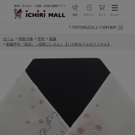
7,700円(税込)以上で送料無料
ホーム
>
和装小物
>
半衿
>
刺繍
>
刺繍半衿『昔話』（花咲じいさん）【いち利モールオリジナル】