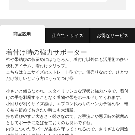
商品説明
仕立て・サイズ
お得なサービス
着付け時の強力サポーター
衿や帯結びの仮留めにはもちろん、着付け以外にも活用術の多い
便利アイテム、着付けクリップ。
こちらはミニサイズのストレート型です。個売りなので、ひとつ
だけ欲しいという方にうってつけ◎
小さいと侮るなかれ、スタイリッシュな形状と強力バネで、着付
けの手を邪魔することなく着物や帯をホールドしてくれます。
小回りが利くサイズ感は、エプロン代わりのハンカチ留めや、軽
く袖を留めておきたい時にも大活躍。
持ち運びやすい大きさ・軽さなので、お手洗いや悪天時の裾留め
としてポーチに忍ばせておくのも良いですね。
内側についたラバーが生地を守ってくれるので、さまざまな用途