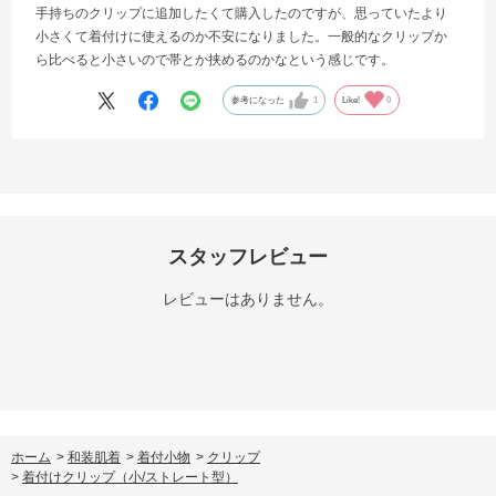
手持ちのクリップに追加したくて購入したのですが、思っていたより
小さくて着付けに使えるのか不安になりました。一般的なクリップか
ら比べると小さいので帯とか挟めるのかなという感じです。
参考になった
1
Like!
0
スタッフレビュー
レビューはありません。
ホーム
>
和装肌着
>
着付小物
>
クリップ
>
着付けクリップ（小/ストレート型）