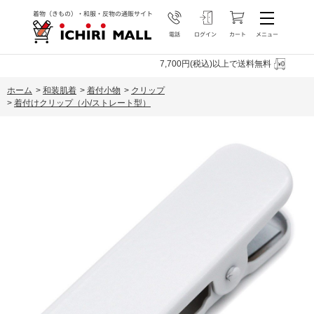
7,700円(税込)以上で送料無料
ホーム
>
和装肌着
>
着付小物
>
クリップ
>
着付けクリップ（小/ストレート型）