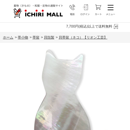
7,700円(税込)以上で送料無料
ホーム
>
帯小物
>
帯留
>
貝殻製
>
貝帯留（ネコ）【リオン工芸】