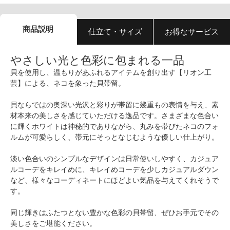
商品説明
仕立て・サイズ
お得なサービス
やさしい光と色彩に包まれる一品
貝を使用し、温もりがあふれるアイテムを創り出す【リオン工
芸】による、ネコを象った貝帯留。
貝ならではの奥深い光沢と彩りが帯留に幾重もの表情を与え、素
材本来の美しさを感じていただける逸品です。さまざまな色合い
に輝くホワイトは神秘的でありながら、丸みを帯びたネコのフォ
ルムが可愛らしく、帯元にそっとなじむような優しい仕上がり。
淡い色合いのシンプルなデザインは日常使いしやすく、カジュア
ルコーデをキレイめに、キレイめコーデを少しカジュアルダウン
など、様々なコーディネートにほどよい気品を与えてくれそうで
す。
同じ輝きはふたつとない豊かな色彩の貝帯留、ぜひお手元でその
美しさをご堪能ください。