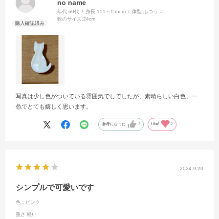
no name
年代:
60代
身長:
151～155cm
体型:
ふつう
靴のサイズ:
24cm
写真は少し色がついている雰囲気でしでしたが、素晴らしい白色、一
色でとても嬉しく思います。
参考になった
2
Like!
2
2024.9.20
シンプルで可愛いです
色：ピンク
重さ
:軽い