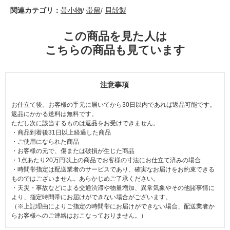
関連カテゴリ：
帯小物
/
帯留
/
貝殻製
この商品を見た人は
こちらの商品も見ています
注意事項
お仕立て後、お客様の手元に届いてから30日以内であれば返品可能です。
返品にかかる送料は無料です。
ただし次に該当するものは返品をお受けできません。
・商品到着後31日以上経過した商品
・ご使用になられた商品
・お客様の元で、傷または破損が生じた商品
・1点あたり20万円以上の商品でお客様の寸法にお仕立て済みの場合
・時間帯指定は配送業者のサービスであり、確実なお届けをお約束できる
ものではございません。あらかじめご了承ください。
・天災・事故などによる交通渋滞や物量増加、異常気象やその他諸事情に
より、指定時間帯にお届けができない場合がございます。
（※上記理由によりご指定の時間帯にお届けができない場合、配送業者か
らお客様へのご連絡はおこなっておりません。）