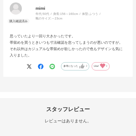
mimi
年代:
50代
身長:
156～160cm
体型:
ふつう
靴のサイズ:
～23cm
思っていたより一回り大きかったです。
帯留めを買うときいつも寸法確認を怠ってしまうのが悪いのですが。
それ以外はカジュアルな帯留めが欲しかったので色もデザインも気に
入りました。
参考になった
2
Like!
2
スタッフレビュー
レビューはありません。