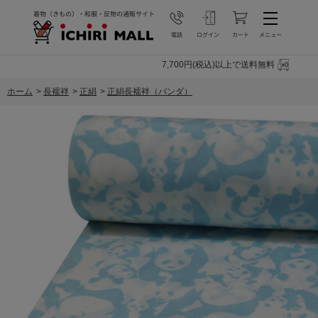
7,700円(税込)以上で送料無料
ホーム
>
長襦袢
>
正絹
>
正絹長襦袢（パンダ）