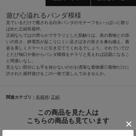
遊び心溢れるパンダ模様
見ているだけで癒される白水パンダのモチーフをいっぱいに散り
ばめた正絹長襦袢。
正絹ならではの滑らかでサラリとした肌触りは、表の着物との添
いの良さ、静電気が起こりにくい足さばきの良さを兼ね備え、着
姿を美しくスマートに引き立ててくれるでしょう。それでいてひ
とたび袖口や裾からパンダ模様をチラリと見えれば話題になるこ
と間違いなし。
見えない部分にも手を抜かないのがお洒落な着物通◎着物だけに
許された襦袢遊びをこの一枚で楽しんでみませんか。
関連カテゴリ：
長襦袢
/
正絹
この商品を見た人は
こちらの商品も見ています