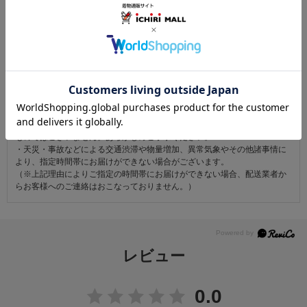
注意事項
お仕立て後、お客様の手元に届いてから30日以内であれば返品可能です。
返品にかかる送料は無料です。
ただし次に該当するものは返品をお受けできません。
・商品到着後31日以上経過した商品
・ご使用になられた商品
・お客様の元で、傷または破損が生じた商品
・1点あたり20万円以上の商品でお客様の寸法にお仕立て済みの場合
・時間帯指定は配送業者のサービスであり、確実なお届けをお約束できる
ものではございません。あらかじめご了承ください。
・天災・事故などによる交通渋滞や物量増加、異常気象やその他諸事情に
より、指定時間帯にお届けができない場合がございます。
（※上記理由によりご指定の時間帯にお届けができない場合、配送業者か
らお客様へのご連絡はおこなっておりません。）
レビュー
0.0