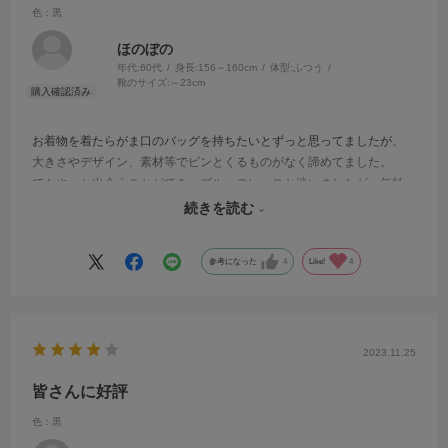
色：黒
ほのぼの
年代:
60代
身長:
156～160cm
体型:
ふつう
靴のサイズ:
～23cm
お着物を着たらがま口のバッグを持ちたいとずっと思ってましたが、
大きさやデザイン、素材等でピンとくるものがなく諦めてました。
でもやっと出会うことができ、ブルーのレースと迷いましたが、年齢
を考えて黒にしました。
続きを読む
早速、着物友達に見せびらかしたいと思います。
参考になった
4
Like!
4
2023.11.25
皆さんに好評
色：黒