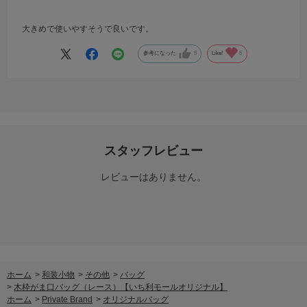
大きめで使いやすそうで良いです。
参考になった
5
Like!
5
スタッフレビュー
レビューはありません。
ホーム
>
和装小物
>
その他
>
バッグ
>
木枠がま口バッグ（レース）【いち利モールオリジナル】
ホーム
>
Private Brand
>
オリジナルバッグ