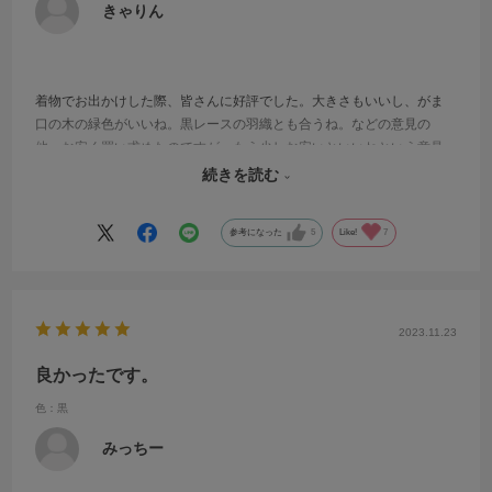
きゃりん
着物でお出かけした際、皆さんに好評でした。大きさもいいし、がま
口の木の緑色がいいね。黒レースの羽織とも合うね。などの意見の
他、お安く買い求めたのですが、もう少しお安いといいねという意見
もありました。 私としては取っ手の付け位置が開け閉めの時不安定か
続きを読む
なと思いました。
参考になった
5
Like!
7
2023.11.23
良かったです。
色：黒
みっちー