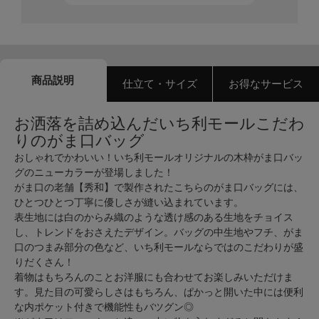
商品説明
仕立て・サイズ
お得なサービス
お洒落を詰め込んだいち利モールこだわ
りのがま口バッグ
おしゃれでかわいい！いち利モールオリジナルの木枠がま口バッ
グのニューカラーが登場しました！
がま口の老舗【秀和】で製作されたこちらのがま口バッグには、
ひとつひとつ丁寧に優しさが縫い込まれています。
表生地には白のからみ織のような透け感のある生地をチョイス
し、トレンドをおさえたデザイン。バッグの中生地やフチ、がま
口のつまみ部分の色など、いち利モールならではのこだわりが盛
りだくさん！
着物はもちろんのことお洋服にも合わせてお楽しみいただけま
す。見た目の可愛らしさはもちろん、ぱかっと開いた中には便利
な内ポケット付きで機能性もバツグン◎