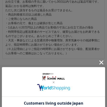
お仕立て後、お客様の手元に届いてから30日以内であれば返品可能です。
返品にかかる送料は無料です。
ただし次に該当するものは返品をお受けできません。
・商品到着後31日以上経過した商品
・ご使用になられた商品
・お客様の元で、傷または破損が生じた商品
・1点あたり20万円以上の商品でお客様の寸法にお仕立て済みの場合
・時間帯指定は配送業者のサービスであり、確実なお届けをお約束できる
ものではございません。あらかじめご了承ください。
・天災・事故などによる交通渋滞や物量増加、異常気象やその他諸事情に
より、指定時間帯にお届けができない場合がございます。
（※上記理由によりご指定の時間帯にお届けができない場合、配送業者か
らお客様へのご連絡はおこなっておりません。）
レビュー
4.7
3
レビュー件数：
件