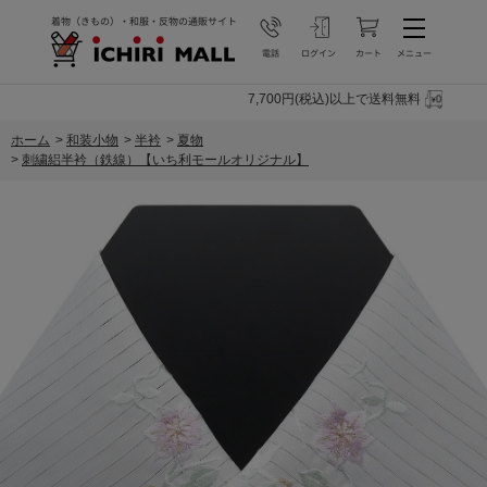
7,700円(税込)以上で送料無料
ホーム
>
和装小物
>
半衿
>
夏物
>
刺繍絽半衿（鉄線）【いち利モールオリジナル】