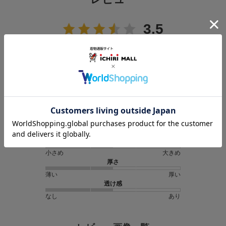
3.5
4
レビュー件数：
件
★
5
(1)
★
4
(1)
★
3
(1)
★
2
(1)
★
1
(0)
サイズ感
小さめ
大きめ
厚さ
薄い
厚い
透け感
なし
あり