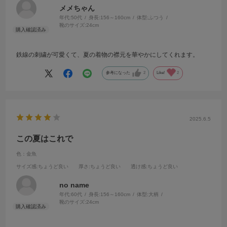
メメちゃん
年代:
50代
身長:
156～160cm
体型:
ふつう
靴のサイズ:
24cm
鉄線の刺繍が可愛くて、夏の着物の襟元を華やかにしてくれます。
参考になった
2
Like!
2
2025.6.5
この夏はこれで
色：金魚
サイズ感
:ちょうど良い
厚さ
:ちょうど良い
透け感
:ちょうど良い
no name
年代:
60代
身長:
156～160cm
体型:
大柄
靴のサイズ:
24cm