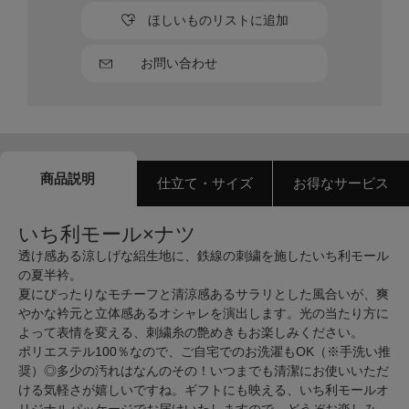
ほしいものリストに追加
お問い合わせ
商品説明
仕立て・サイズ
お得なサービス
いち利モール×ナツ
透け感ある涼しげな絽生地に、鉄線の刺繍を施したいち利モール
の夏半衿。
夏にぴったりなモチーフと清涼感あるサラリとした風合いが、爽
やかな衿元と立体感あるオシャレを演出します。光の当たり方に
よって表情を変える、刺繍糸の艶めきもお楽しみください。
ポリエステル100％なので、ご自宅でのお洗濯もOK（※手洗い推
奨）◎多少の汚れはなんのその！いつまでも清潔にお使いいただ
ける気軽さが嬉しいですね。ギフトにも映える、いち利モールオ