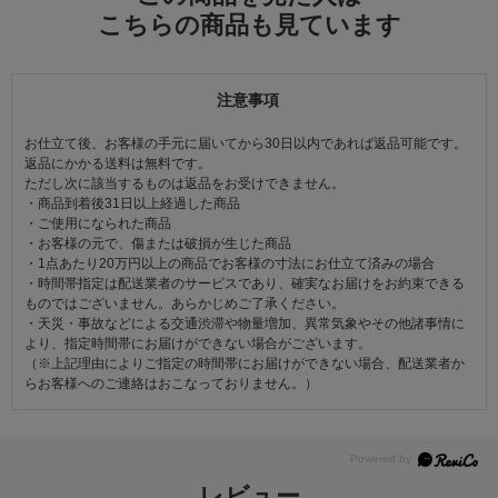
こちらの商品も見ています
注意事項
お仕立て後、お客様の手元に届いてから30日以内であれば返品可能です。
返品にかかる送料は無料です。
ただし次に該当するものは返品をお受けできません。
・商品到着後31日以上経過した商品
・ご使用になられた商品
・お客様の元で、傷または破損が生じた商品
・1点あたり20万円以上の商品でお客様の寸法にお仕立て済みの場合
・時間帯指定は配送業者のサービスであり、確実なお届けをお約束できる
ものではございません。あらかじめご了承ください。
・天災・事故などによる交通渋滞や物量増加、異常気象やその他諸事情に
より、指定時間帯にお届けができない場合がございます。
（※上記理由によりご指定の時間帯にお届けができない場合、配送業者か
らお客様へのご連絡はおこなっておりません。）
レビュー