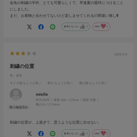
金魚の刺繍の半衿、とても可愛らしくて、早速夏の襦袢につけること
にしました。
まだ、お着物と合わせてないけど楽しませてくれるの間違い無し❣️
参考になった
3
Like!
4
2025.4.8
刺繍の位置
色：金魚
サイズ感
:ちょうど良い
厚さ
:ちょうど良い
透け感
:ちょうど良い
mielle
年代:
60代
身長:
166～170cm
体型:
大柄
靴のサイズ:
24cm
刺繍の位置が、上過ぎて、思うような位置に出せない。
参考になった
2
Like!
0