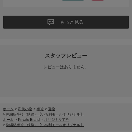
もっと見る
スタッフレビュー
レビューはありません。
ホーム
>
和装小物
>
半衿
>
夏物
>
刺繍絽半衿（鉄線）【いち利モールオリジナル】
ホーム
>
Private Brand
>
オリジナル半衿
>
刺繍絽半衿（鉄線）【いち利モールオリジナル】